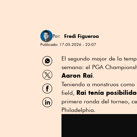
Fredi Figueroa
Por:
Publicado:
17.05.2026 - 22:07
Compartir
El segundo major de la temp
por
semana: el PGA Championsh
WhatsApp
Compartir
Aaron Rai
.
por
Twitter
Teniendo a monstruos como Ro
Compartir
por
Rai tenía posibilid
field,
Facebook
Compartir
primera ronda del torneo, c
por
Philadelphia.
Linkedin