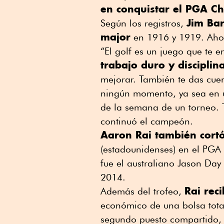
en conquistar el PGA C
Jim Bar
Según los registros,
major
en 1916 y 1919. Ahor
“El golf es un juego que te
trabajo duro y disciplin
mejorar. También te das cue
ningún momento, ya sea en u
de la semana de un torneo. 
continuó el campeón.
Aaron Rai también cortó
(estadounidenses) en el PGA
fue el australiano Jason Day
2014.
Rai rec
Además del trofeo,
económico de una bolsa total
segundo puesto compartido, 