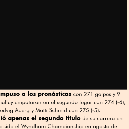
 impuso a los pronósticos
con 271 golpes y 9
malley empataron en el segundo lugar con 274 (-6),
udvig Aberg y Matti Schmid con 275 (-5).
uió apenas el segundo título
de su carrera en
bía sido el Wyndham Championship en agosto de