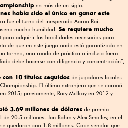
hampionship
en más de un siglo.
nes había sido el único en ganar este
a fue el turno del inesperado Aaron Rai.
Se requiere mucho
 enseña mucha humildad.
a
para adquirir las habilidades necesarias para
nta de que en este juego nada está garantizado en
n torneo, una ronda de práctica o incluso fuera
Todo debe hacerse con diligencia y concentración”,
 con 10 títulos seguidos
de jugadores locales
 Championship. El último extranjero que se coronó
 en 2015; previamente, Rory McIlroy en 2012 y
ibió 3.69 millones de dólares
de premio
 de 20.5 millones. Jon Rahm y Alex Smalley, en el
se quedaron con 1.8 millones. Cabe señalar que