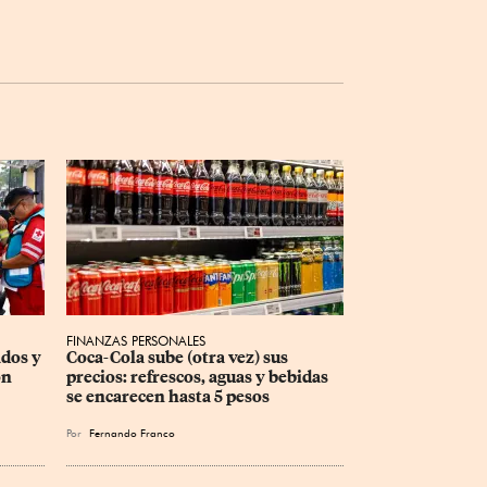
FINANZAS PERSONALES
dos y 
Coca-Cola sube (otra vez) sus 
ón 
precios: refrescos, aguas y bebidas 
se encarecen hasta 5 pesos
Por
Fernando Franco