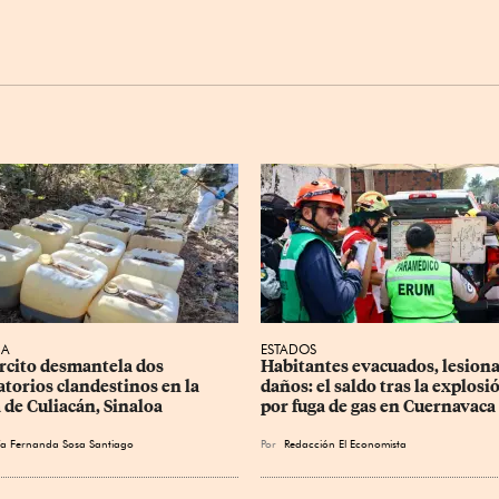
CA
ESTADOS
ército desmantela dos 
Habitantes evacuados, lesiona
atorios clandestinos en la 
daños: el saldo tras la explosi
a de Culiacán, Sinaloa
por fuga de gas en Cuernavaca
a Fernanda Sosa Santiago
Por
Redacción El Economista