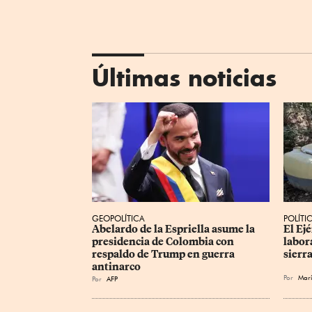
Últimas noticias
GEOPOLÍTICA
POLÍTI
Abelardo de la Espriella asume la 
El Ej
presidencia de Colombia con 
labor
respaldo de Trump en guerra 
sierr
antinarco
Por
Marí
Por
AFP