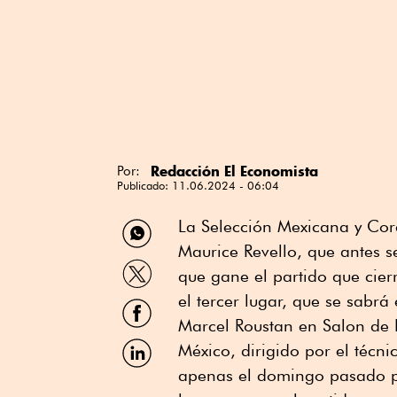
Redacción El Economista
Por:
Publicado:
11.06.2024 - 06:04
Compartir
La Selección Mexicana y Core
por
Maurice Revello, que antes s
WhatsApp
Compartir
que gane el partido que cier
por
Twitter
el tercer lugar, que se sabr
Compartir
por
Marcel Roustan en Salon de
Facebook
Compartir
México, dirigido por el técn
por
apenas el domingo pasado per
Linkedin