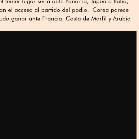
el tercer lugar sería ante Panamá, Japón o Italia,
tan el acceso al partido del podio. Corea parece
pudo ganar ante Francia, Costa de Marfil y Arabia