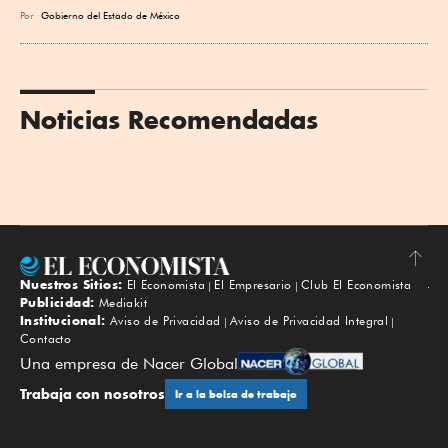
Por
Gobierno del Estado de México
Noticias Recomendadas
Nuestros Sitios:
El Economista
El Empresario
Club El Economista
Subir
Publicidad:
Mediakit
Institucional:
Aviso de Privacidad
Aviso de Privacidad Integral
Contacto
Una empresa de Nacer Global
Trabaja con nosotros
Ir a la bolsa de trabajo