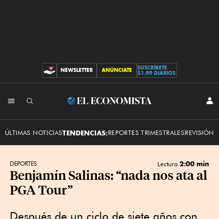
SUSCRÍBETE
NEWSLETTER
ANÚNCIATE
CONTRIBUCIONES
$1.99 DIARIOS
INI
El
SES
Economista
ÚLTIMAS NOTICIAS
TENDENCIAS:
REPORTES TRIMESTRALES
REVISIÓN 
2:00 min
DEPORTES
Lectura
Benjamín Salinas: “nada nos ata al
PGA Tour”
Después de un ciclo de siete años con