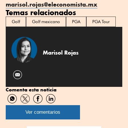
marisol.rojas@eleconomista.mx
Temas relacionados
Golf
Golf mexicano
PGA
PGA Tour
Marisol Rojas
Comenta esta noticia
Compartir
Compartir
Compartir
Compartir
por
por
por
por
WhatsApp
Twitter
Facebook
Linkedin
Ver comentarios