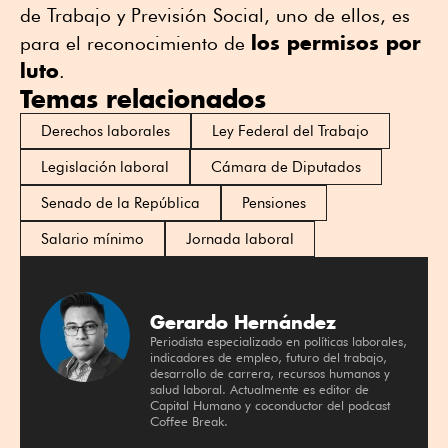
de Trabajo y Previsión Social, uno de ellos, es
los permisos por
para el reconocimiento de
luto
.
Temas relacionados
Derechos laborales
Ley Federal del Trabajo
Legislación laboral
Cámara de Diputados
Senado de la República
Pensiones
Salario mínimo
Jornada laboral
Gerardo Hernández
Periodista especializado en políticas laborales,
indicadores de empleo, futuro del trabajo,
desarrollo de carrera, recursos humanos y
salud laboral. Actualmente es editor de
Capital Humano y coconductor del podcast
Coffee Break.