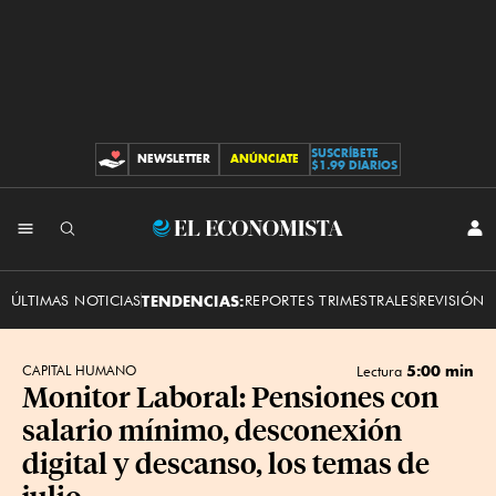
SUSCRÍBETE
NEWSLETTER
ANÚNCIATE
CONTRIBUCIONES
$1.99 DIARIOS
INI
El
SES
Economista
ÚLTIMAS NOTICIAS
TENDENCIAS:
REPORTES TRIMESTRALES
REVISIÓN 
5:00 min
CAPITAL HUMANO
Lectura
Monitor Laboral: Pensiones con
salario mínimo, desconexión
digital y descanso, los temas de
julio