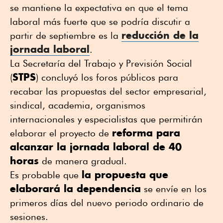
se mantiene la expectativa en que el tema
laboral más fuerte que se podría discutir a
reducción de la
partir de septiembre es la
jornada laboral
.
La Secretaría del Trabajo y Previsión Social
STPS
(
) concluyó los foros públicos para
recabar las propuestas del sector empresarial,
sindical, academia, organismos
internacionales y especialistas que permitirán
reforma para
elaborar el proyecto de
alcanzar la jornada laboral de 40
horas
de manera gradual.
la propuesta que
Es probable que
elaborará la dependencia
se envíe en los
primeros días del nuevo periodo ordinario de
sesiones.