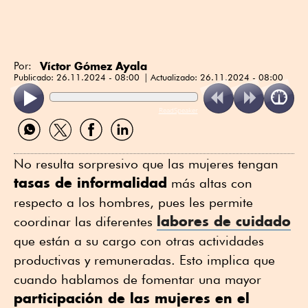
Víctor Gómez Ayala
Por:
Publicado:
26.11.2024 - 08:00
Actualizado:
26.11.2024 - 08:00
ReadSpeaker
Compartir
Compartir
Compartir
Compartir
por
por
por
por
WhatsApp
Twitter
Facebook
Linkedin
No resulta sorpresivo que las mujeres tengan
tasas de informalidad
más altas con
respecto a los hombres, pues les permite
labores de cuidado
coordinar las diferentes
que están a su cargo con otras actividades
productivas y remuneradas. Esto implica que
cuando hablamos de fomentar una mayor
participación de las mujeres en el