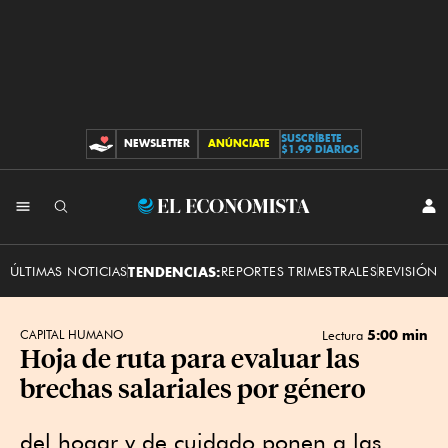
SUSCRÍBETE
NEWSLETTER
ANÚNCIATE
CONTRIBUCIONES
$1.99 DIARIOS
INI
El
SES
Economista
ÚLTIMAS NOTICIAS
TENDENCIAS:
REPORTES TRIMESTRALES
REVISIÓN 
5:00 min
CAPITAL HUMANO
Lectura
Hoja de ruta para evaluar las
brechas salariales por género
del hogar y de cuidado ponen a las