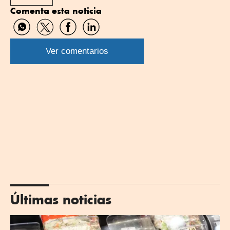
Comenta esta noticia
Compartir
Compartir
Compartir
Compartir
por
por
por
por
WhatsApp
Twitter
Facebook
Linkedin
Ver comentarios
Últimas noticias