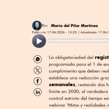
María del Pilar Martínez
Por:
Publicado:
17.06.2026 - 13:25
Actualizado:
17.06.
Compartir
regis
La obligatoriedad del
por
programada para el 1 de ene
WhatsApp
Compartir
cumplimiento que deben real
por
Twitter
establece una reducción gra
Compartir
por
semanales
, restando dos h
Facebook
Compartir
límite en 2030, el verdadero
por
control estricto del tiempo e
Linkedin
webinar "Mitos y realidades d