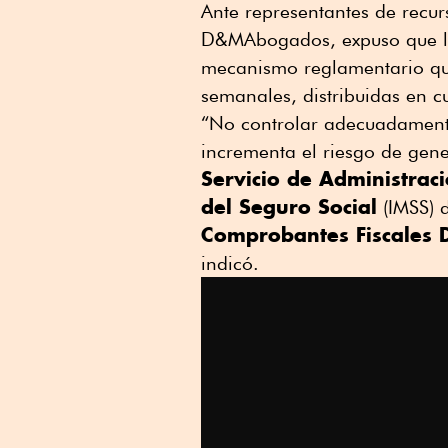
Ante representantes de recu
D&MAbogados, expuso que la f
mecanismo reglamentario qu
semanales, distribuidas en cu
“No controlar adecuadamente 
incrementa el riesgo de gener
Servicio de Administraci
del Seguro Social
(IMSS) d
Comprobantes Fiscales D
indicó.