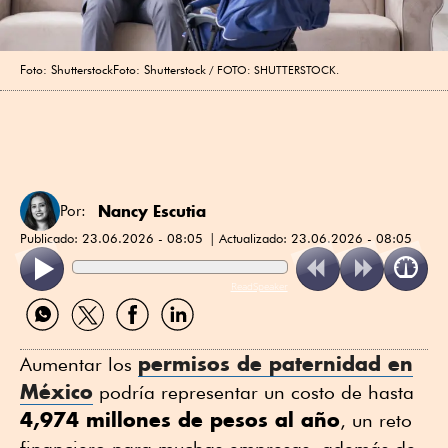
Foto: ShutterstockFoto: Shutterstock
FOTO: SHUTTERSTOCK.
Nancy Escutia
Por:
Publicado:
23.06.2026 - 08:05
Actualizado:
23.06.2026 - 08:05
ReadSpeaker
Compartir
Compartir
Compartir
Compartir
por
por
por
por
WhatsApp
Twitter
Facebook
Linkedin
permisos de paternidad en
Aumentar los
México
podría representar un costo de hasta
4,974 millones de pesos al año
, un reto
financiero para muchas empresas, además de