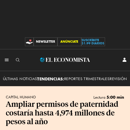
SUSCRÍBETE
NEWSLETTER
ANÚNCIATE
CONTRIBUCIONES
$1.99 DIARIOS
INI
El
SES
Economista
ÚLTIMAS NOTICIAS
TENDENCIAS:
REPORTES TRIMESTRALES
REVISIÓN 
5:00 min
CAPITAL HUMANO
Lectura
Ampliar permisos de paternidad
costaría hasta 4,974 millones de
pesos al año