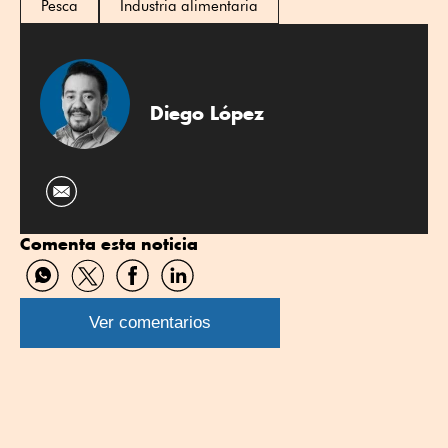
Pesca
Industria alimentaria
Diego López
Comenta esta noticia
Compartir
Compartir
Compartir
Compartir
por
por
por
por
WhatsApp
Twitter
Facebook
Linkedin
Ver comentarios