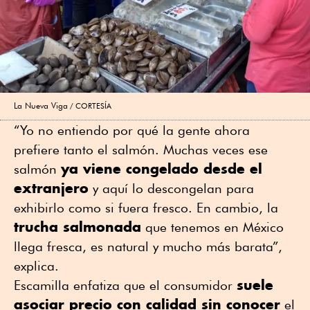
La Nueva Viga
CORTESÍA
“Yo no entiendo por qué la gente ahora
prefiere tanto el salmón. Muchas veces ese
ya viene congelado desde el
salmón
extranjero
y aquí lo descongelan para
exhibirlo como si fuera fresco. En cambio, la
trucha salmonada
que tenemos en México
llega fresca, es natural y mucho más barata”,
explica.
suele
Escamilla enfatiza que el consumidor
asociar precio con calidad sin conocer
el