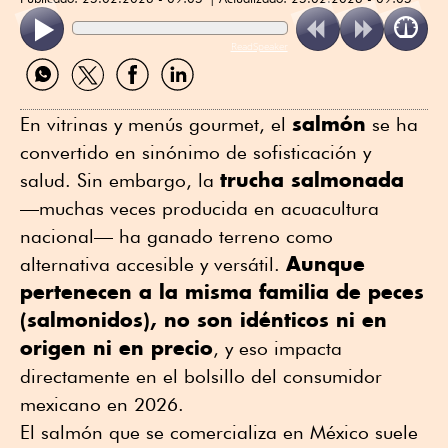
ReadSpeaker
Compartir
Compartir
Compartir
Compartir
por
por
por
por
WhatsApp
Twitter
Facebook
Linkedin
salmón
En vitrinas y menús gourmet, el
se ha
convertido en sinónimo de sofisticación y
trucha salmonada
salud. Sin embargo, la
—muchas veces producida en acuacultura
nacional— ha ganado terreno como
Aunque
alternativa accesible y versátil.
pertenecen a la misma familia de peces
(salmonidos), no son idénticos ni en
origen ni en precio
, y eso impacta
directamente en el bolsillo del consumidor
mexicano en 2026.
El salmón que se comercializa en México suele