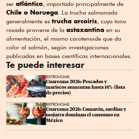
atlántico
ser
, importado principalmente de
Chile o Noruega
. La trucha salmonada
trucha arcoíris
generalmente es
, cuyo tono
astaxantina
rosado proviene de la
en su
alimentación, el mismo carotenoide que da
color al salmón, según investigaciones
publicadas en bases científicas internacionales.
Te puede interesar
BISTRONOMIE
Cuaresma 2026: Pescados y 
mariscos aumentan hasta 14% (lista 
de precios)
BISTRONOMIE
Cuaresma 2026: Camarón, sardina y 
mojarra dominan el consumo en 
México