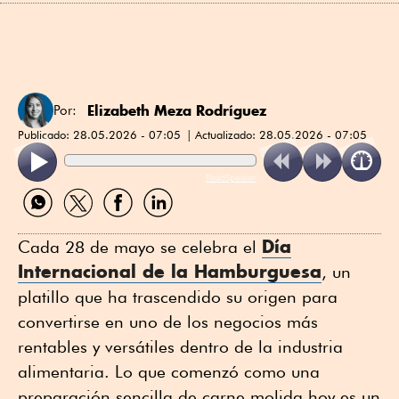
Elizabeth Meza Rodríguez
Por:
Publicado:
28.05.2026 - 07:05
Actualizado:
28.05.2026 - 07:05
ReadSpeaker
Compartir
Compartir
Compartir
Compartir
por
por
por
por
WhatsApp
Twitter
Facebook
Linkedin
Día
Cada 28 de mayo se celebra el
Internacional de la Hamburguesa
, un
platillo que ha trascendido su origen para
convertirse en uno de los negocios más
rentables y versátiles dentro de la industria
alimentaria. Lo que comenzó como una
preparación sencilla de carne molida hoy es un