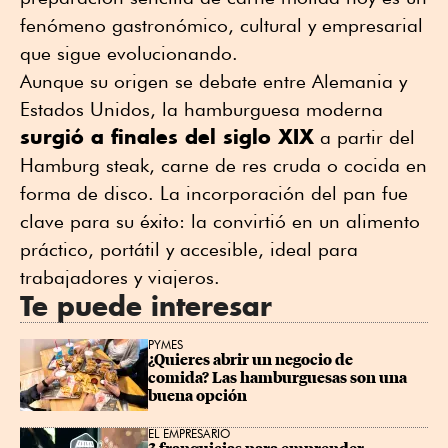
fenómeno gastronómico, cultural y empresarial
que sigue evolucionando.
Aunque su origen se debate entre Alemania y
Estados Unidos, la hamburguesa moderna
surgió a finales del siglo XIX
a partir del
Hamburg steak,
carne de res cruda o cocida en
forma de disco
. La incorporación del pan fue
clave para su éxito: la convirtió en un alimento
práctico, portátil y accesible, ideal para
trabajadores y viajeros.
Te puede interesar
PYMES
¿Quieres abrir un negocio de 
comida? Las hamburguesas son una 
buena opción
EL EMPRESARIO