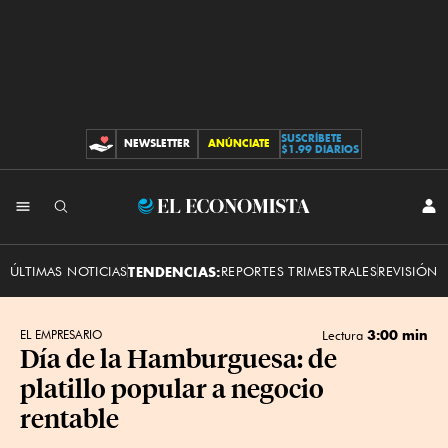
SUSCRÍBETE
NEWSLETTER
ANÚNCIATE
CONTRIBUCIONES
$1.99 DIARIOS
INI
El
SES
Economista
ÚLTIMAS NOTICIAS
TENDENCIAS:
REPORTES TRIMESTRALES
REVISIÓN 
3:00 min
EL EMPRESARIO
Lectura
Día de la Hamburguesa: de
platillo popular a negocio
rentable