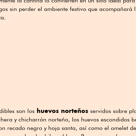
mente la cantina lo convierten en un sitio ideal para 
gos sin perder el ambiente festivo que acompañará 
ta.
huevos norteños
dibles son los
servidos sobre pl
chera y chicharrón norteño, los huevos escondidos 
con recado negro y hoja santa, así como el omelet de