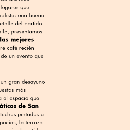
 lugares que
alista: una buena
talle del partido
ello, presentamos
 las mejores
tre café recién
a de un evento que
e un gran desayuno
uestas más
a el espacio que
ticos de San
 techos pintados a
acios, la terraza