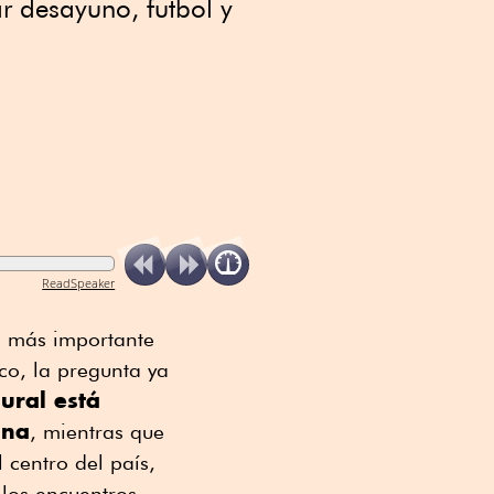
r desayuno, futbol y
ReadSpeaker
l más importante
co, la pregunta ya
ural está
ana
, mientras que
 centro del país,
 los encuentros