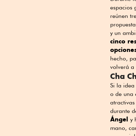
espacios 
reúnen tr
propuesta
y un ambi
cinco re
opciones
hecho, pan
volverá a
Cha Ch
Si la ide
o de una 
atractiva
durante d
Ángel
y 
mano, can