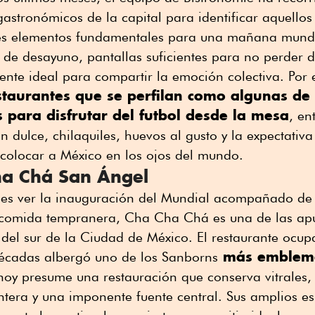
gastronómicos de la capital para identificar aquellos
es elementos fundamentales para una mañana mundi
 de desayuno, pantallas suficientes para no perder de
ente ideal para compartir la emoción colectiva. Por 
staurantes que se perfilan como algunas de
 para disfrutar del futbol desde la mesa
, en
 dulce, chilaquiles, huevos al gusto y la expectativ
 colocar a México en los ojos del mundo.
a Chá San Ángel
a es ver la inauguración del Mundial acompañado d
comida tempranera, Cha Cha Chá es una de las ap
s del sur de la Ciudad de México. El restaurante ocup
más emblemá
écadas albergó uno de los Sanborns
hoy presume una restauración que conserva vitrales,
tera y una imponente fuente central. Sus amplios esp