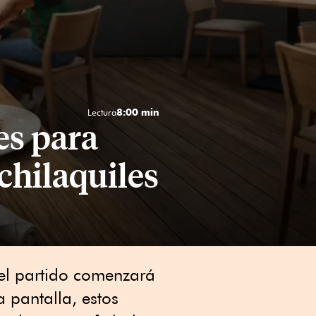
8:00 min
Lectura
es para
 chilaquiles
el partido comenzará
 pantalla, estos