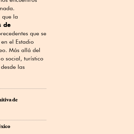
rnada.
 que la
s de
precedentes que se
en el Estadio
eo. Más allá del
social, turístico
 desde las
itiva de 
xico 