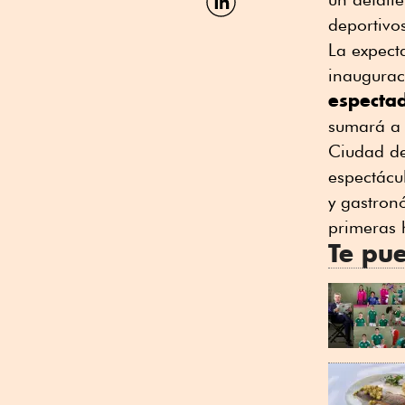
por
deportivo
Linkedin
La expect
inaugurac
especta
sumará a 
Ciudad de
espectácu
y gastron
primeras 
Te pue