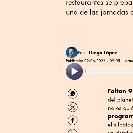
restaurantes se prep
una de las jornadas 
Diego López
Por:
Publicado:
02.06.2026 - 09:05
Actu
Compartir
Faltan 9
por
del plane
WhatsApp
Compartir
no es qui
por
program
Twitter
Compartir
por
el silbata
Facebook
Compartir
un detall