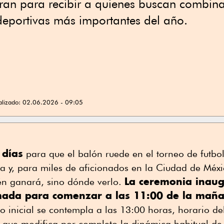
aran para recibir a quienes buscan combina
deportivas más importantes del año.
alizado:
02.06.2026 - 09:05
 días
para que el balón ruede en el torneo de futbo
ta y, para miles de aficionados en la Ciudad de Méxi
La ceremonia inaug
én ganará, sino dónde verlo.
ada para comenzar a las 11:00 de la mañ
zo inicial se contempla a las 13:00 horas, horario del
e que modifica por completo la dinámica habitual de