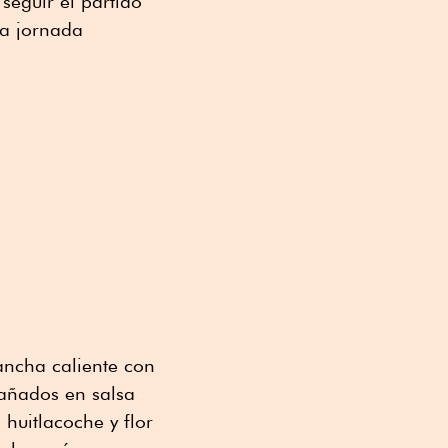
seguir el partido
la jornada
ancha caliente con
bañados en salsa
 huitlacoche y flor