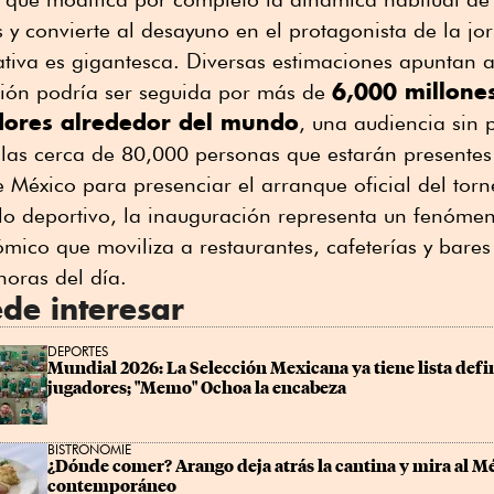
s y convierte al desayuno en el protagonista de la jo
ativa es gigantesca. Diversas estimaciones apuntan a
6,000 millone
ión podría ser seguida por más de
dores alrededor del mundo
, una audiencia sin 
las cerca de 80,000 personas que estarán presentes 
 México para presenciar el arranque oficial del torn
lo deportivo, la inauguración representa un fenómeno 
ómico que moviliza a restaurantes, cafeterías y bares
horas del día.
de interesar
DEPORTES
Mundial 2026: La Selección Mexicana ya tiene lista defin
jugadores; "Memo" Ochoa la encabeza
BISTRONOMIE
¿Dónde comer? Arango deja atrás la cantina y mira al Mé
contemporáneo