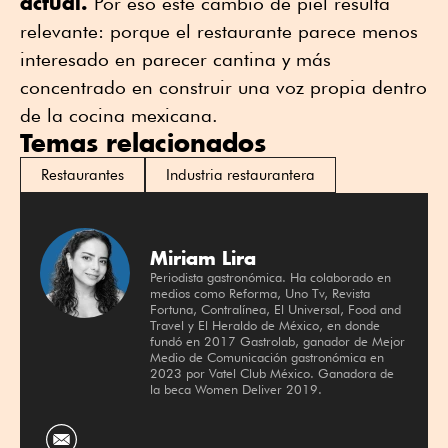
actual.
Por eso este cambio de piel resulta
relevante: porque el restaurante parece menos
interesado en parecer cantina y más
concentrado en construir una voz propia dentro
de la cocina mexicana.
Temas relacionados
Restaurantes
Industria restaurantera
Miriam Lira
Periodista gastronómica. Ha colaborado en
medios como Reforma, Uno Tv, Revista
Fortuna, Contralínea, El Universal, Food and
Travel y El Heraldo de México, en donde
fundó en 2017 Gastrolab, ganador de Mejor
Medio de Comunicación gastronómica en
2023 por Vatel Club México. Ganadora de
la beca Women Deliver 2019.