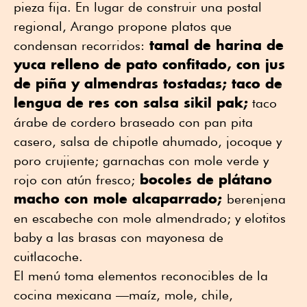
pieza fija. En lugar de construir una postal
regional, Arango propone platos que
tamal de harina de
condensan recorridos:
yuca relleno de pato confitado, con jus
de piña y almendras tostadas; taco de
lengua de res con salsa sikil pak;
taco
árabe de cordero braseado con pan pita
casero, salsa de chipotle ahumado, jocoque y
poro crujiente; garnachas con mole verde y
bocoles de plátano
rojo con atún fresco;
macho con mole alcaparrado;
berenjena
en escabeche con mole almendrado; y elotitos
baby a las brasas con mayonesa de
cuitlacoche.
El menú toma elementos reconocibles de la
cocina mexicana —maíz, mole, chile,