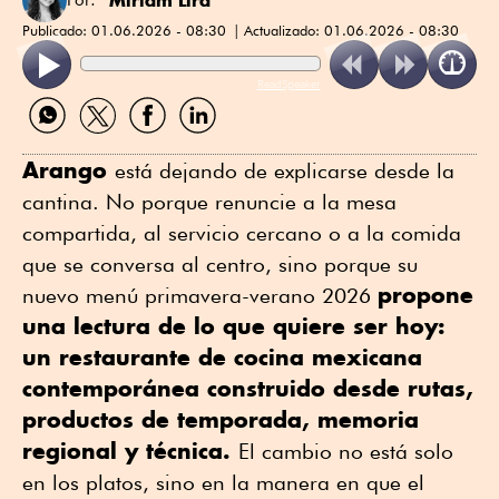
Publicado:
01.06.2026 - 08:30
Actualizado:
01.06.2026 - 08:30
ReadSpeaker
Compartir
Compartir
Compartir
Compartir
por
por
por
por
WhatsApp
Twitter
Facebook
Linkedin
Arango
está dejando de explicarse desde la
cantina. No porque renuncie a la mesa
compartida, al servicio cercano o a la comida
que se conversa al centro, sino porque su
propone
nuevo menú primavera-verano 2026
una lectura de lo que quiere ser hoy:
un restaurante de cocina mexicana
contemporánea construido desde rutas,
productos de temporada, memoria
regional y técnica.
El cambio no está solo
en los platos, sino en la manera en que el