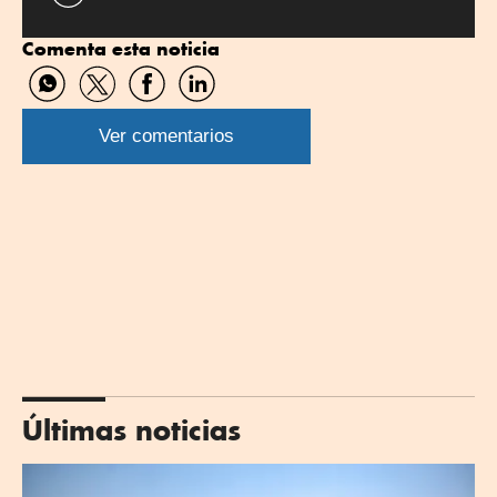
Comenta esta noticia
Compartir
Compartir
Compartir
Compartir
por
por
por
por
WhatsApp
Twitter
Facebook
Linkedin
Ver comentarios
Últimas noticias