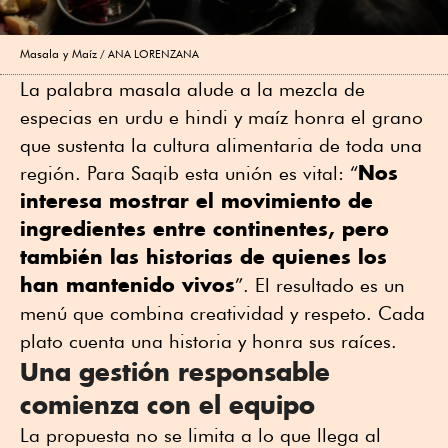
Masala y Maíz
ANA LORENZANA
La palabra masala alude a la mezcla de
especias en urdu e hindi y maíz honra el grano
que sustenta la cultura alimentaria de toda una
Nos
región. Para Saqib esta unión es vital: “
interesa mostrar el movimiento de
ingredientes entre continentes, pero
también las historias de quienes los
han mantenido vivos
”. El resultado es un
menú que combina creatividad y respeto. Cada
plato cuenta una historia y honra sus raíces.
Una gestión responsable
comienza con el equipo
La propuesta no se limita a lo que llega al