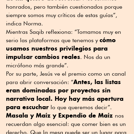
honrados, pero también cuestionados porque
siempre somos muy críticos de estas guías”,
indica Norma.
Mientras Saqib reflexiona: “Tomamos muy en
cómo
serio las plataformas que tenemos y
usamos nuestros privilegios para
impulsar cambios reales
. Nos da un
micrófono más grande”.
Por su parte, Jesús ve el premio como un canal
Antes, las listas
para abrir conversación: “
eran dominadas por proyectos sin
narrativa local. Hoy hay más apertura
para escuchar
lo que queremos decir”.
Masala y Maíz y Expendio de Maíz
nos
recuerdan algo esencial: que comer bien es un
derecho. Que la mesa puede ser un lugar para