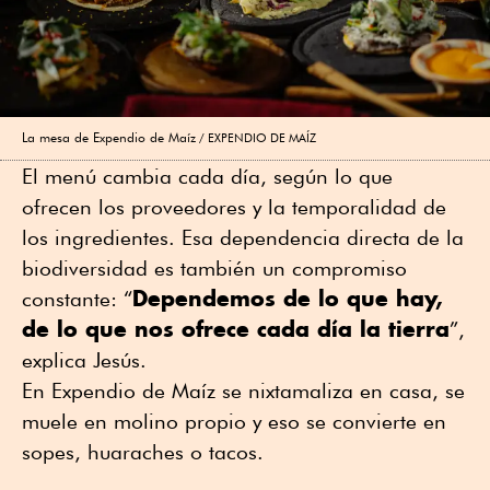
La mesa de Expendio de Maíz
EXPENDIO DE MAÍZ
El menú cambia cada día, según lo que
ofrecen los proveedores y la temporalidad de
los ingredientes. Esa dependencia directa de la
biodiversidad es también un compromiso
Dependemos de lo que hay,
constante: “
de lo que nos ofrece cada día la tierra
”,
explica Jesús.
En Expendio de Maíz se nixtamaliza en casa, se
muele en molino propio y eso se convierte en
sopes, huaraches o tacos.