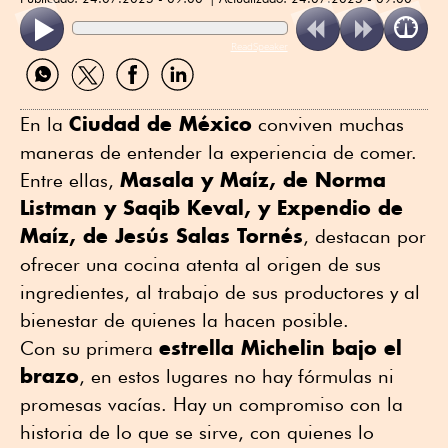
ReadSpeaker
Compartir
Compartir
Compartir
Compartir
por
por
por
por
WhatsApp
Twitter
Facebook
Linkedin
Ciudad de México
En la
conviven muchas
maneras de entender la experiencia de comer.
Masala y Maíz, de Norma
Entre ellas,
Listman y Saqib Keval, y Expendio de
Maíz, de Jesús Salas Tornés
, destacan por
ofrecer una cocina atenta al origen de sus
ingredientes, al trabajo de sus productores y al
bienestar de quienes la hacen posible.
estrella Michelin bajo el
Con su primera
brazo
, en estos lugares no hay fórmulas ni
promesas vacías. Hay un compromiso con la
historia de lo que se sirve, con quienes lo