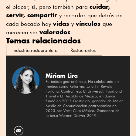
cuidar,
el placer, sí, pero también para
servir, compartir
y recordar que detrás de
vidas
vínculos
cada bocado hay
y
que
valorados
merecen ser
.
Temas relacionados
Industria restaurantera
Restaurantes
Miriam Lira
Periodista gastronómica. Ha colaborado en
medios como Reforma, Uno Tv, Revista
Fortuna, Contralínea, El Universal, Food and
Travel y El Heraldo de México, en donde
fundó en 2017 Gastrolab, ganador de Mejor
Medio de Comunicación gastronómica en
2023 por Vatel Club México. Ganadora de
la beca Women Deliver 2019.