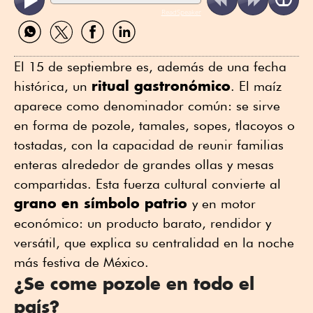
ReadSpeaker
Compartir
Compartir
Compartir
Compartir
por
por
por
por
WhatsApp
Twitter
Facebook
Linkedin
El 15 de septiembre es, además de una fecha
ritual gastronómico
histórica, un
. El maíz
aparece como denominador común: se sirve
en forma de pozole, tamales, sopes, tlacoyos o
tostadas, con la capacidad de reunir familias
enteras alrededor de grandes ollas y mesas
compartidas. Esta fuerza cultural convierte al
grano en símbolo patrio
y en motor
económico: un producto barato, rendidor y
versátil, que explica su centralidad en la noche
más festiva de México.
¿Se come pozole en todo el
país?