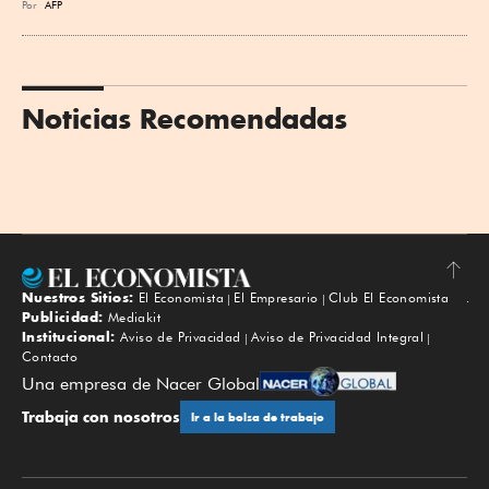
Por
AFP
Noticias Recomendadas
Nuestros Sitios:
El Economista
El Empresario
Club El Economista
Subir
Publicidad:
Mediakit
Institucional:
Aviso de Privacidad
Aviso de Privacidad Integral
Contacto
Una empresa de Nacer Global
Trabaja con nosotros
Ir a la bolsa de trabajo