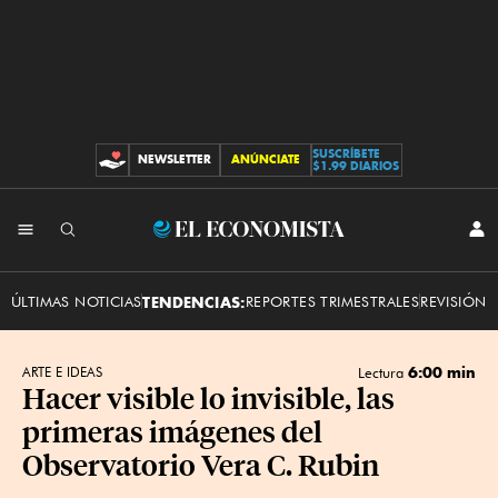
SUSCRÍBETE
NEWSLETTER
ANÚNCIATE
CONTRIBUCIONES
$1.99 DIARIOS
INI
El
SES
Economista
ÚLTIMAS NOTICIAS
TENDENCIAS:
REPORTES TRIMESTRALES
REVISIÓN 
6:00 min
ARTE E IDEAS
Lectura
Hacer visible lo invisible, las
primeras imágenes del
Observatorio Vera C. Rubin