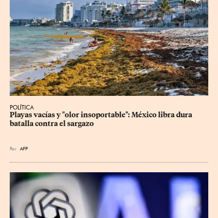
POLÍTICA
Playas vacías y "olor insoportable": México libra dura 
batalla contra el sargazo
Por
AFP