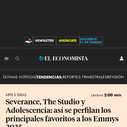
SUSCRÍBETE
NEWSLETTER
ANÚNCIATE
CONTRIBUCIONES
$1.99 DIARIOS
INI
El
SES
Economista
ÚLTIMAS NOTICIAS
TENDENCIAS:
REPORTES TRIMESTRALES
REVISIÓN 
2:00 min
ARTE E IDEAS
Lectura
Severance, The Studio y
Adolescencia: así se perfilan los
principales favoritos a los Emmys
2025