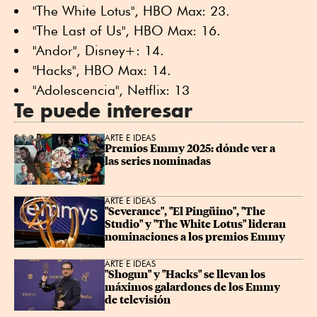
"The White Lotus", HBO Max: 23.
"The Last of Us", HBO Max: 16.
"Andor", Disney+: 14.
"Hacks", HBO Max: 14.
"Adolescencia", Netflix: 13
Te puede interesar
ARTE E IDEAS
Premios Emmy 2025: dónde ver a 
las series nominadas
ARTE E IDEAS
"Severance", "El Pingüino", "The 
Studio" y "The White Lotus" lideran 
nominaciones a los premios Emmy
ARTE E IDEAS
"Shogun" y "Hacks" se llevan los 
máximos galardones de los Emmy 
de televisión