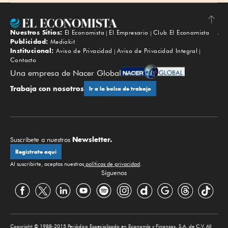
Nuestros Sitios:
El Economista
El Empresario
Club El Economista
Subir
Publicidad:
Mediakit
Institucional:
Aviso de Privacidad
Aviso de Privacidad Integral
Contacto
Una empresa de Nacer Global
Trabaja con nosotros
Ir a la bolsa de trabajo
Newsletter.
Suscríbete a nuestros
Regístrate aquí
Al suscribirte, aceptas nuestras
políticas de privacidad
.
Síguenos
Copyright © 1988-2015 Periódico Especializado en Economía y Finanzas, S.A. de C.V. All