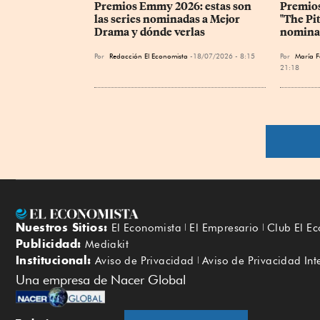
Premios Emmy 2026: estas son 
Premios
las series nominadas a Mejor 
"The Pit
Drama y dónde verlas
nomina
Por
Redacción El Economista
18/07/2026 - 8:15
Por
María F
21:18
Nuestros Sitios:
El Economista
El Empresario
Club El E
Publicidad:
Mediakit
Institucional:
Aviso de Privacidad
Aviso de Privacidad Int
Una empresa de Nacer Global