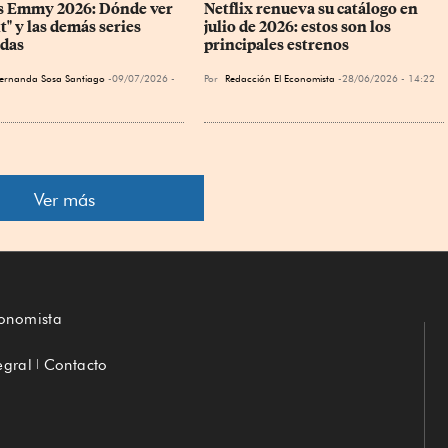
 Emmy 2026: Dónde ver 
Netflix renueva su catálogo en 
t" y las demás series 
julio de 2026: estos son los 
das
principales estrenos
ernanda Sosa Santiago
09/07/2026 -
Por
Redacción El Economista
28/06/2026 - 14:22
Ver más
conomista
egral
Contacto