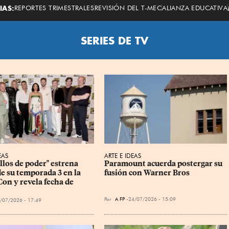
Economista
IAS:
REPORTES TRIMESTRALES
REVISIÓN DEL T-MEC
ALIANZA EDUCATIVA
SERIES DE TV
EAS
ARTE E IDEAS
llos de poder" estrena 
Paramount acuerda postergar su 
de su temporada 3 en la 
fusión con Warner Bros
on y revela fecha de 
Por
A
FP
24/07/2026 - 15:09
/07/2026 - 17:49