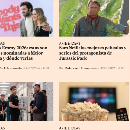
EAS
ARTE E IDEAS
 Emmy 2026: estas son 
Sam Neill: las mejores películas y 
ies nominadas a Mejor 
series del protagonista de 
 y dónde verlas
Jurassic Park
ón El Economista
19/07/2026 - 8:00
Por
Redacción El Economista
18/07/2026 - 8:35
EAS
ARTE E IDEAS