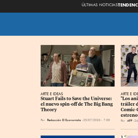
ÚLTIMAS NOTICIAS
TENDENC
ARTE E IDEAS
ARTE E ID
Stuart Fails to Save the Universe: 
"Los ani
el nuevo spin-off de The Big Bang 
tráiler 
Theory
Comic-C
estreno
Por
Redacción El Economista
25/07/2026 - 7:00
Por
AFP
24