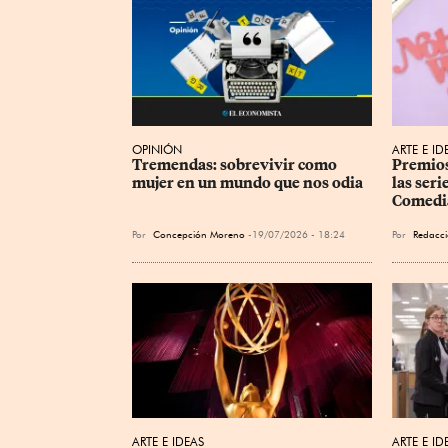
OPINIÓN
ARTE E ID
Tremendas: sobrevivir como 
Premios
mujer en un mundo que nos odia
las ser
Comedia
Por
Concepción Moreno
19/07/2026 - 18:24
Por
Redacci
ARTE E IDEAS
ARTE E ID