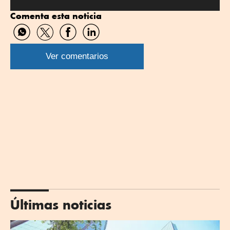
Comenta esta noticia
Compartir
Compartir
Compartir
Compartir
por
por
por
por
WhatsApp
Twitter
Facebook
Linkedin
Ver comentarios
Últimas noticias