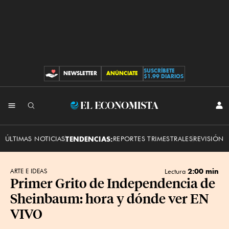
SUSCRÍBETE
NEWSLETTER
ANÚNCIATE
CONTRIBUCIONES
$1.99 DIARIOS
INI
El
SES
Economista
ÚLTIMAS NOTICIAS
TENDENCIAS:
REPORTES TRIMESTRALES
REVISIÓN 
2:00 min
ARTE E IDEAS
Lectura
Primer Grito de Independencia de
Sheinbaum: hora y dónde ver EN
VIVO