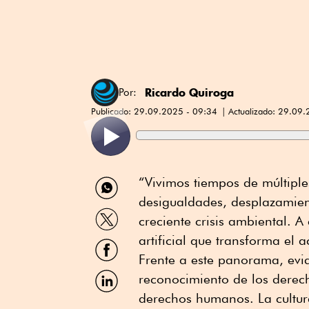
Ricardo Quiroga
Por:
Publicado:
29.09.2025 - 09:34
Actualizado:
29.09.
Compartir
“Vivimos tiempos de múltiple
por
desigualdades, desplazamient
WhatsApp
Compartir
creciente crisis ambiental. A
por
Twitter
artificial que transforma el a
Compartir
por
Frente a este panorama, evi
Facebook
Compartir
reconocimiento de los derech
por
derechos humanos. La cultur
Linkedin