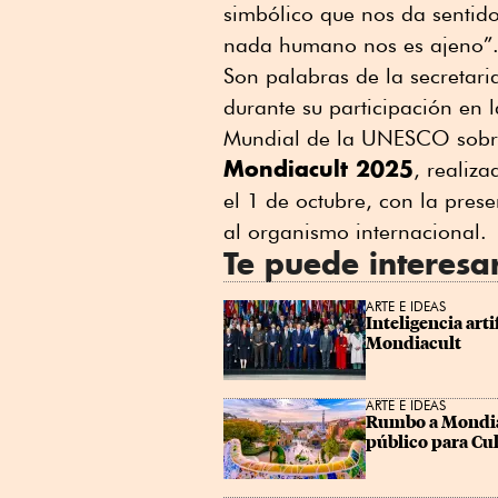
simbólico que nos da sentid
nada humano nos es ajeno”
Son palabras de la secretari
durante su participación en
Mundial de la UNESCO sobre P
Mondiacult 2025
, realiz
el 1 de octubre, con la prese
al organismo internacional.
Te puede interesa
ARTE E IDEAS
Inteligencia art
Mondiacult
ARTE E IDEAS
Rumbo a Mondiac
público para Cu