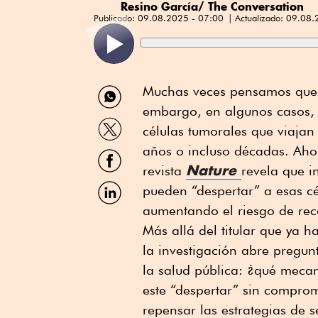
Resino García/ The Conversation
Publicado:
09.08.2025 - 07:00
Actualizado:
09.08.
Compartir
Muchas veces pensamos que su
por
embargo, en algunos casos,
WhatsApp
Compartir
células tumorales que viajan
por
Twitter
años o incluso décadas. Ahor
Compartir
por
Nature
revista
revela que i
Facebook
Compartir
pueden “despertar” a esas cé
por
aumentando el riesgo de rec
Linkedin
Más allá del titular que ya 
la investigación abre pregun
la salud pública: ¿qué meca
este “despertar” sin compro
repensar las estrategias de