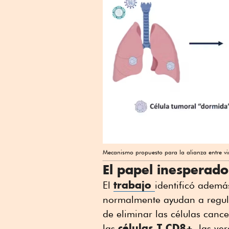
Mecanismo propuesto para la alianza entre viru
El papel inesperado 
trabajo
El
identificó además
normalmente ayudan a regular
de eliminar las células canc
células T CD8+
las
, las v