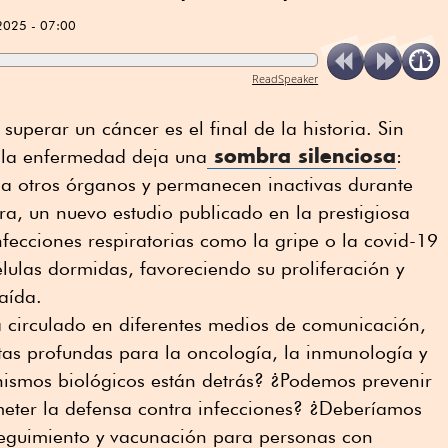
2025 - 07:00
ReadSpeaker
perar un cáncer es el final de la historia. Sin
sombra silenciosa
 la enfermedad deja una
:
 a otros órganos y permanecen inactivas durante
a, un nuevo estudio publicado en la prestigiosa
nfecciones respiratorias como la gripe o la covid-19
lulas dormidas, favoreciendo su proliferación y
aída.
ha circulado en diferentes medios de comunicación,
tas profundas para la oncología, la inmunología y
nismos biológicos están detrás? ¿Podemos prevenir
meter la defensa contra infecciones? ¿Deberíamos
 seguimiento y vacunación para personas con