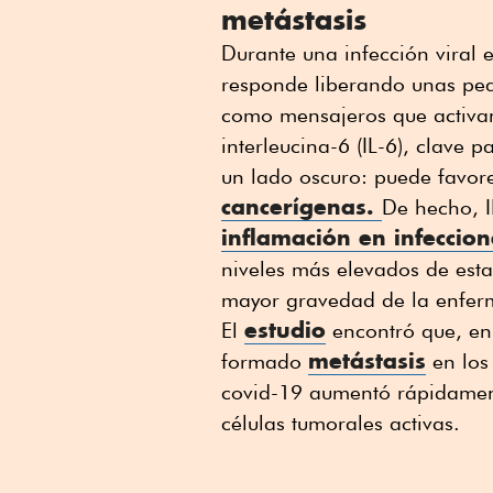
metástasis
Durante una infección viral e
responde liberando unas pe
como mensajeros que activan 
interleucina-6 (IL-6), clave 
un lado oscuro: puede favore
cancerígenas.
De hecho, I
inflamación en infeccion
niveles más elevados de est
mayor gravedad de la enfer
estudio
El
encontró que, e
metástasis
formado
en los 
covid-19 aumentó rápidamente
células tumorales activas.