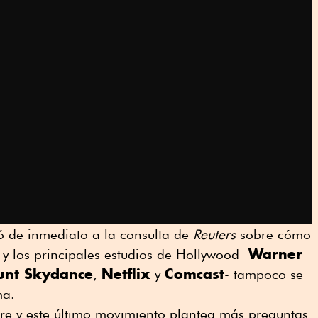
 de inmediato a la consulta de
Reuters
sobre cómo
Warner
y los principales estudios de Hollywood -
nt Skydance
Netflix
Comcast
,
y
- tampoco se
ma.
e y este último movimiento plantea más preguntas