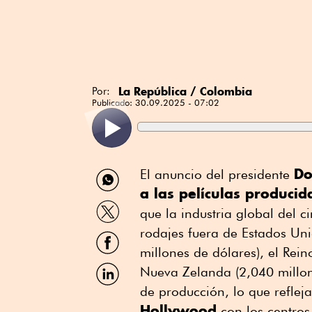
La República / Colombia
Por:
Publicado:
30.09.2025 - 07:02
Compartir
Do
El anuncio del presidente
por
a las películas producid
WhatsApp
Compartir
que la industria global del 
por
Twitter
rodajes fuera de Estados Un
Compartir
por
millones de dólares), el Rein
Facebook
Compartir
Nueva Zelanda (2,040 millon
por
de producción, lo que reflej
Linkedin
Hollywood
con los centros