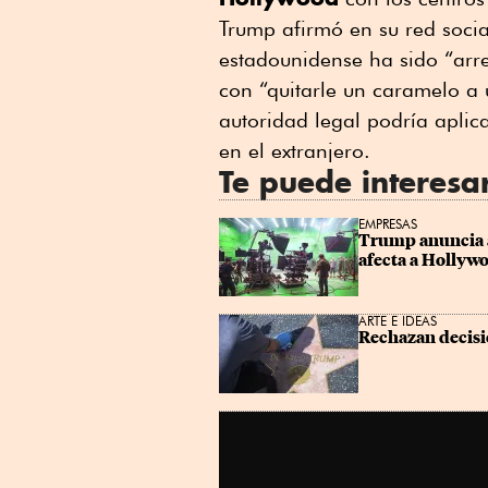
Trump afirmó en su red socia
estadounidense ha sido “arr
con “quitarle un caramelo a 
autoridad legal podría aplic
en el extranjero.
Te puede interesa
EMPRESAS
Trump anuncia ar
afecta a Hollyw
ARTE E IDEAS
Rechazan decisió