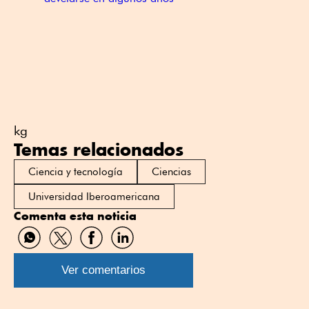
kg
Temas relacionados
Ciencia y tecnología
Ciencias
Universidad Iberoamericana
Comenta esta noticia
Compartir
Compartir
Compartir
Compartir
por
por
por
por
WhatsApp
Twitter
Facebook
Linkedin
Ver comentarios