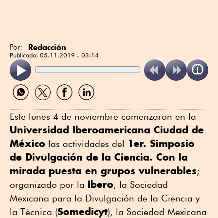
Redacción
Por:
Publicado:
05.11.2019 - 03:14
ReadSpeaker
Compartir
Compartir
Compartir
Compartir
por
por
por
por
WhatsApp
Twitter
Facebook
Linkedin
Este lunes 4 de noviembre comenzaron en la
Universidad Iberoamericana Ciudad de
México
1er. Simposio
las actividades del
de Divulgación de la Ciencia. Con la
mirada puesta en grupos vulnerables
;
Ibero
organizado por la
, la Sociedad
Mexicana para la Divulgación de la Ciencia y
Somedicyt
la Técnica (
), la Sociedad Mexicana