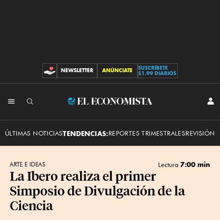
SUSCRÍBETE
NEWSLETTER
ANÚNCIATE
CONTRIBUCIONES
$1.99 DIARIOS
INI
El
SES
Economista
ÚLTIMAS NOTICIAS
TENDENCIAS:
REPORTES TRIMESTRALES
REVISIÓN 
7:00 min
ARTE E IDEAS
Lectura
La Ibero realiza el primer
Simposio de Divulgación de la
Ciencia