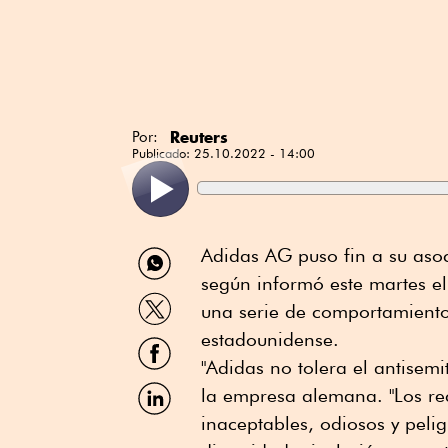
Reuters
Por:
Publicado:
25.10.2022 - 14:00
Compartir
Adidas AG puso fin a su aso
por
según informó este martes el 
WhatsApp
Compartir
una serie de comportamiento
por
Twitter
estadounidense.
Compartir
por
"Adidas no tolera el antisemi
Facebook
Compartir
la empresa alemana. "Los re
por
inaceptables, odiosos y peli
Linkedin