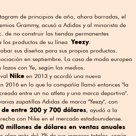
stagram de principios de año, ahora borradas, el
premios Grammy, acusó a Adidas y al minorista de
. de no construir las tiendas permanentes
Yeezy
a los productos de su línea
.
obar sus diseños para sus propios productos.
asociación en septiembre. La casa de moda europea
 lazos con Ye, según los medios.
Nike
ival
en 2013 y acordó una nueva
en 2016 en lo que la compañía llamó entonces "la
 creada entre un no atleta y una marca deportiva".
varias zapatillas Adidas de marca "Yeezy", con
 de entre 200 y 700 dólares
, ayudó a la
brecha con Nike en el mercado estadounidense.
0 millones de dólares en ventas anuales
e algo más del 7% de sus ingresos totales, según