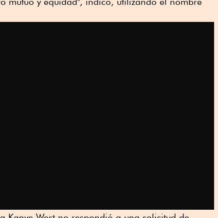
to mutuo y equidad", indicó, utilizando el nombre
 Kanye West no respondió a una solicitud de