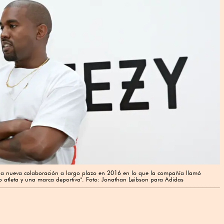
una nueva colaboración a largo plazo en 2016 en lo que la compañía llamó
no atleta y una marca deportiva". Foto: Jonathan Leibson para Adidas