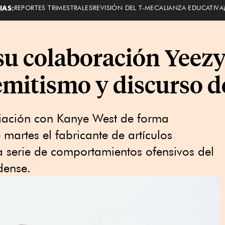
IAS:
REPORTES TRIMESTRALES
REVISIÓN DEL T-MEC
ALIANZA EDUCATIVA
u colaboración Yeez
emitismo y discurso d
iación con Kanye West de forma
martes el fabricante de artículos
a serie de comportamientos ofensivos del
dense.