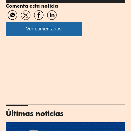
Comenta esta noticia
Compartir
Compartir
Compartir
Compartir
por
por
por
por
WhatsApp
Twitter
Facebook
Linkedin
Ver comentarios
Últimas noticias