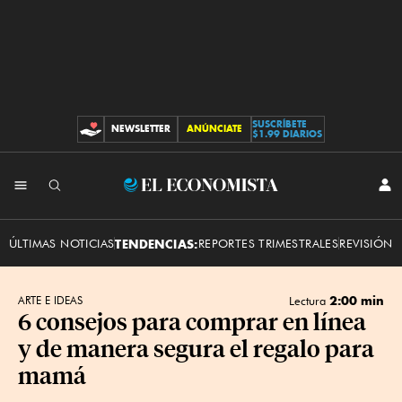
SUSCRÍBETE
NEWSLETTER
ANÚNCIATE
CONTRIBUCIONES
$1.99 DIARIOS
INI
El
SES
Economista
ÚLTIMAS NOTICIAS
TENDENCIAS:
REPORTES TRIMESTRALES
REVISIÓN 
2:00 min
ARTE E IDEAS
Lectura
6 consejos para comprar en línea
y de manera segura el regalo para
mamá