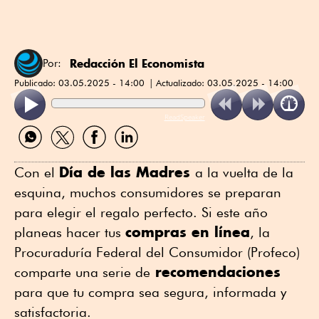
Redacción El Economista
Por:
Publicado:
03.05.2025 - 14:00
Actualizado:
03.05.2025 - 14:00
ReadSpeaker
Compartir
Compartir
Compartir
Compartir
por
por
por
por
WhatsApp
Twitter
Facebook
Linkedin
Día de las Madres
Con el
a la vuelta de la
esquina, muchos consumidores se preparan
para elegir el regalo perfecto. Si este año
compras en línea
planeas hacer tus
, la
Procuraduría Federal del Consumidor (Profeco)
recomendaciones
comparte una serie de
para que tu compra sea segura, informada y
satisfactoria.