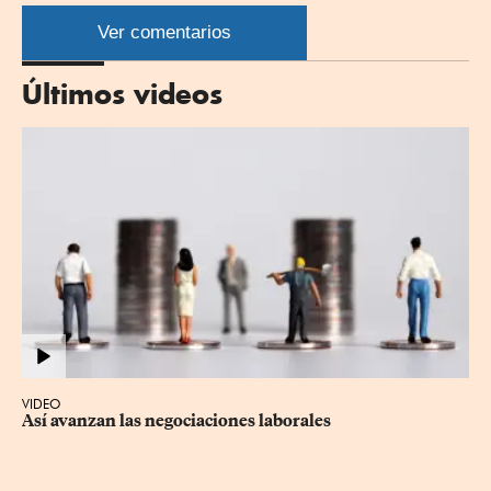
por
por
por
por
WhatsApp
Twitter
Facebook
Linkedin
Ver comentarios
Últimos videos
VIDEO
Así avanzan las negociaciones laborales