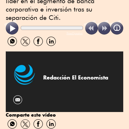
líder en el segmento de banca
corporativa e inversión tras su
separación de Citi.
ReadSpeaker
Compartir
Compartir
Compartir
Compartir
por
por
por
por
WhatsApp
Twitter
Facebook
Linkedin
Redacción El Economista
Comparte este vídeo
Compartir
Compartir
Compartir
Compartir