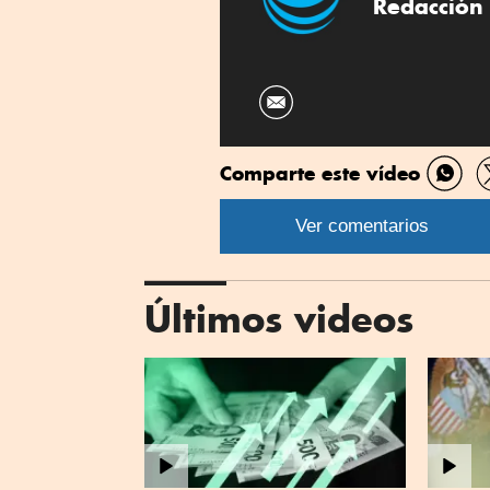
Redacción 
Comparte este vídeo
Comp
por
Ver comentarios
What
Últimos videos