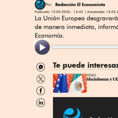
Redacción El Economista
Por:
Publicado:
13.05.2026 - 14:43
Actualizado:
13.05.
La Unión Europea desgravará
de manera inmediata, informó 
Economía.
Te puede interesa
Compartir
por
WhatsApp
Compartir
VIDEO
Sheinbaum y UE
por
Twitter
Compartir
por
Facebook
Compartir
por
Linkedin