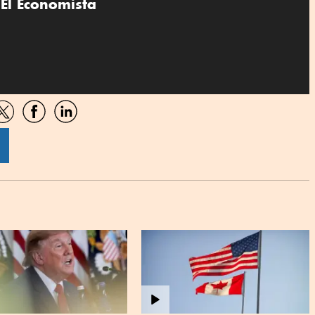
El Economista
artir
Compartir
Compartir
Compartir
por
por
por
sApp
Twitter
Facebook
Linkedin