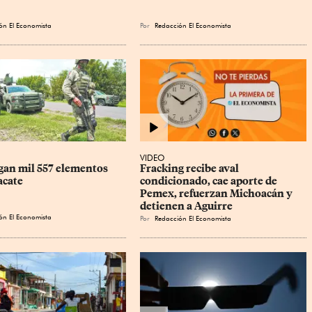
ón El Economista
Por
Redacción El Economista
VIDEO
gan mil 557 elementos 
Fracking recibe aval 
acate
condicionado, cae aporte de 
Pemex, refuerzan Michoacán y 
detienen a Aguirre
ón El Economista
Por
Redacción El Economista