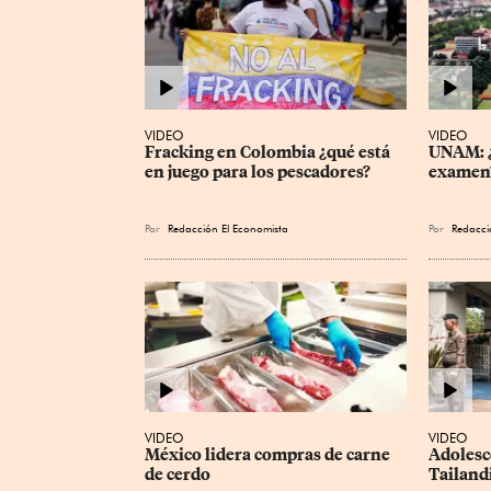
VIDEO
VIDEO
Fracking en Colombia ¿qué está 
UNAM: ¿
en juego para los pescadores?
examen
Por
Redacción El Economista
Por
Redacci
VIDEO
VIDEO
México lidera compras de carne 
Adolesc
de cerdo
Tailand