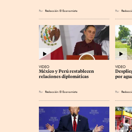
Por
Redacción El Economista
Por
Redacci
VIDEO
VIDEO
México y Perú restablecen 
Desplie
relaciones diplomáticas
por agu
Por
Redacción El Economista
Por
Redacci