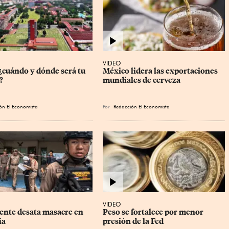
VIDEO
cuándo y dónde será tu 
México lidera las exportaciones 
?
mundiales de cerveza
ón El Economista
Por
Redacción El Economista
VIDEO
ente desata masacre en 
Peso se fortalece por menor 
ia
presión de la Fed