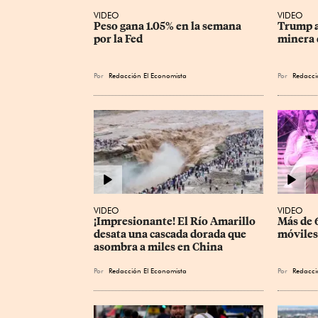
VIDEO
VIDEO
Peso gana 1.05% en la semana 
Trump a
por la Fed
minera 
Por
Redacción El Economista
Por
Redacci
VIDEO
VIDEO
¡Impresionante! El Río Amarillo 
Más de 6
desata una cascada dorada que 
móviles
asombra a miles en China
Por
Redacción El Economista
Por
Redacci