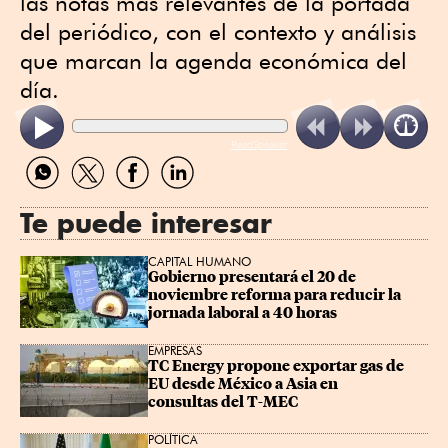
las notas más relevantes de la portada
del periódico, con el contexto y análisis
que marcan la agenda económica del
día.
ReadSpeaker
Compartir
Compartir
Compartir
Compartir
por
por
por
por
WhatsApp
Twitter
Facebook
Linkedin
Te puede interesar
CAPITAL HUMANO
Gobierno presentará el 20 de 
noviembre reforma para reducir la 
jornada laboral a 40 horas
EMPRESAS
TC Energy propone exportar gas de 
EU desde México a Asia en 
consultas del T-MEC
POLÍTICA