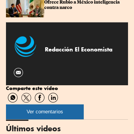
Ofrece Rubio a México inteligencia 
contra narco
Redacción El Economista
Comparte este vídeo
Compartir
Compartir
Compartir
Compartir
por
por
por
por
WhatsApp
Twitter
Facebook
Linkedin
Ver comentarios
Últimos videos