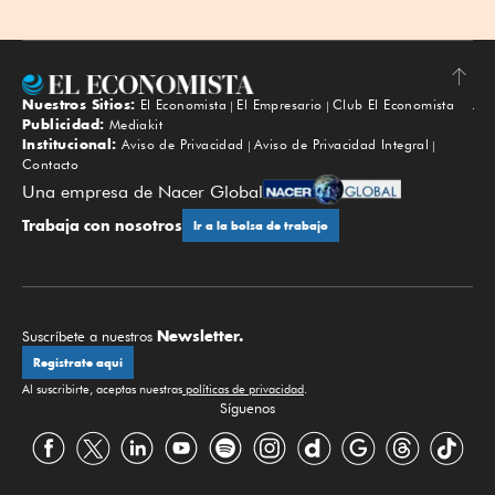
Nuestros Sitios:
El Economista
El Empresario
Club El Economista
Subir
Publicidad:
Mediakit
Institucional:
Aviso de Privacidad
Aviso de Privacidad Integral
Contacto
Una empresa de Nacer Global
Trabaja con nosotros
Ir a la bolsa de trabajo
Newsletter.
Suscríbete a nuestros
Regístrate aquí
Al suscribirte, aceptas nuestras
políticas de privacidad
.
Síguenos