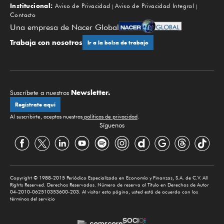
Institucional:
Aviso de Privacidad
Aviso de Privacidad Integral
Contacto
Una empresa de Nacer Global
Trabaja con nosotros
Ir a la bolsa de trabajo
Newsletter.
Suscríbete a nuestros
Regístrate aquí
Al suscribirte, aceptas nuestras
políticas de privacidad
.
Síguenos
Copyright © 1988-2015 Periódico Especializado en Economía y Finanzas, S.A. de C.V. All
Rights Reserved. Derechos Reservados. Número de reserva al Título en Derechos de Autor
04-2010-062510353600-203. Al visitar esta página, usted está de acuerdo con los
términos del servicio