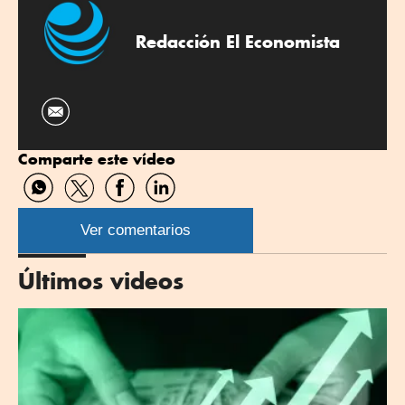
Redacción El Economista
Comparte este vídeo
Compartir
Compartir
Compartir
Compartir
por
por
por
por
WhatsApp
Twitter
Facebook
Linkedin
Ver comentarios
Últimos videos