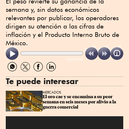
El peso revierte su ganancia de la
semana y, sin datos económicos
relevantes por publicar, los operadores
dirigen su atención a las cifras de
inflación y el Producto Interno Bruto de
México.
ReadSpeaker
Compartir
Compartir
Compartir
Compartir
por
por
por
por
WhatsApp
Twitter
Facebook
Linkedin
Te puede interesar
MERCADOS
El oro cae y se encamina a su peor 
semana en seis meses por alivio a la 
guerra comercial