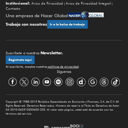
Institucional:
Aviso de Privacidad
Aviso de Privacidad Integral
Contacto
Una empresa de Nacer Global
Trabaja con nosotros
Ir a la bolsa de trabajo
Newsletter.
Suscríbete a nuestros
Regístrate aquí
Al suscribirte, aceptas nuestras
políticas de privacidad
.
Síguenos
Copyright © 1988-2015 Periódico Especializado en Economía y Finanzas, S.A. de C.V. All
Rights Reserved. Derechos Reservados. Número de reserva al Título en Derechos de Autor
04-2010-062510353600-203. Al visitar esta página, usted está de acuerdo con los
términos del servicio