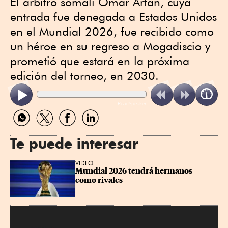
El árbitro somalí Omar Artan, cuya
entrada fue denegada a Estados Unidos
en el Mundial 2026, fue recibido como
un héroe en su regreso a Mogadiscio y
prometió que estará en la próxima
edición del torneo, en 2030.
ReadSpeaker
Compartir
Compartir
Compartir
Compartir
por
por
por
por
WhatsApp
Twitter
Facebook
Linkedin
Te puede interesar
VIDEO
Mundial 2026 tendrá hermanos 
como rivales