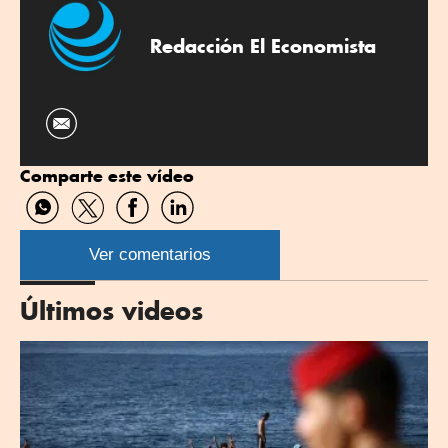
Redacción El Economista
Comparte este vídeo
Compartir
Compartir
Compartir
Compartir
por
por
por
por
WhatsApp
Twitter
Facebook
Linkedin
Ver comentarios
Últimos videos