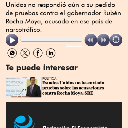
Unidos no respondió aún a su pedido
de pruebas contra el gobernador Rubén
Rocha Moya, acusado en ese país de
narcotráfico.
ReadSpeaker
Compartir
Compartir
Compartir
Compartir
por
por
por
por
WhatsApp
Twitter
Facebook
Linkedin
Te puede interesar
POLÍTICA
Estados Unidos no ha enviado 
pruebas sobre las acusaciones 
contra Rocha Moya: SRE
Redacción El Economista