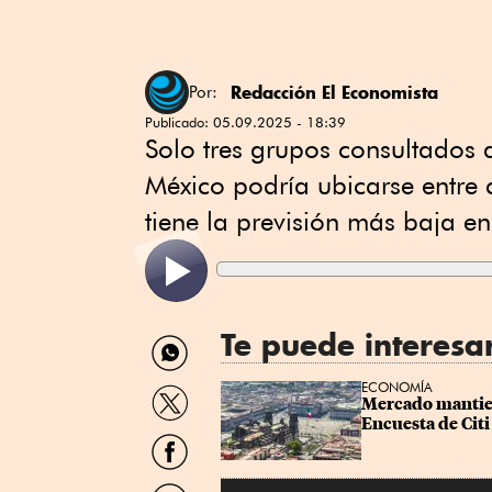
Redacción El Economista
Por:
Publicado:
05.09.2025 - 18:39
Solo tres grupos consultados 
México podría ubicarse entre 
tiene la previsión más baja en
Te puede interesa
Compartir
por
WhatsApp
Compartir
ECONOMÍA
Mercado mantien
por
Encuesta de Citi
Twitter
Compartir
por
Facebook
Compartir