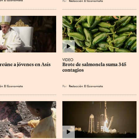
Por
Redacción El Economista
VIDEO
reúne a jóvenes en Asís
Brote de salmonela suma 345 
contagios
ón El Economista
Por
Redacción El Economista