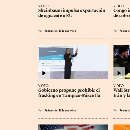
VIDEO
VIDEO
Sheinbaum impulsa exportación 
Congo i
de aguacate a EU
de cobre
Por
Redacción El Economista
Por
Redacci
VIDEO
VIDEO
Gobierno propone prohibir el 
Wall Str
fracking en Tampico-Misantla
Irán y l
Por
Redacción El Economista
Por
Redacci