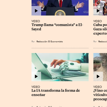
VIDEO
VIDEO
Trump llama “comunista” a El-
Cuba pod
Sayed
Gaza sil
experto
Por
Redacción El Economista
Por
Redacci
VIDEO
VIDEO
La IA transforma la forma de 
¿Vino c
enseñar
viticult
preocup
Por
Redacción El Economista
Por
Redacci