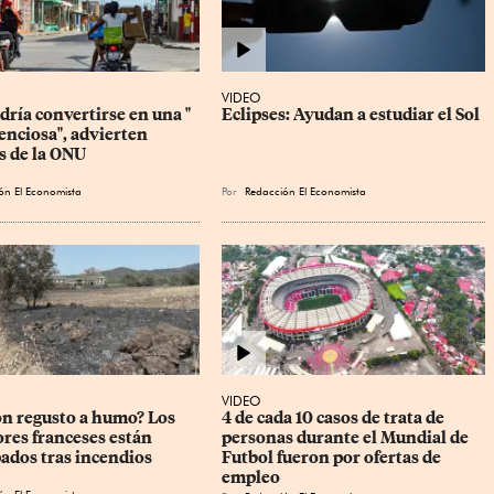
VIDEO
ría convertirse en una " 
Eclipses: Ayudan a estudiar el Sol
enciosa", advierten 
s de la ONU
ón El Economista
Por
Redacción El Economista
VIDEO
on regusto a humo? Los 
4 de cada 10 casos de trata de 
ores franceses están 
personas durante el Mundial de 
ados tras incendios
Futbol fueron por ofertas de 
empleo
ón El Economista