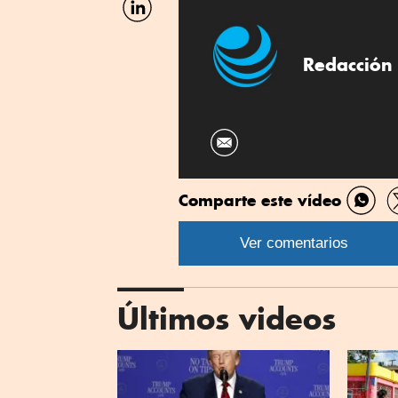
por
Linkedin
Redacción 
Comparte este vídeo
Comp
por
Ver comentarios
What
Últimos videos