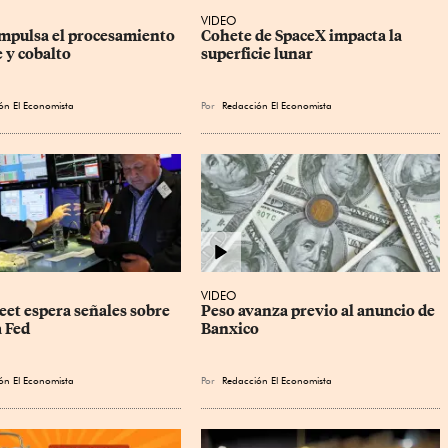
VIDEO
mpulsa el procesamiento 
Cohete de SpaceX impacta la 
 y cobalto
superficie lunar
ón El Economista
Por
Redacción El Economista
VIDEO
eet espera señales sobre 
Peso avanza previo al anuncio de 
a Fed
Banxico
ón El Economista
Por
Redacción El Economista