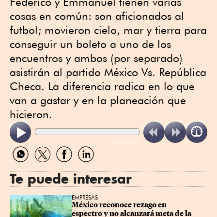
Federico y Emmanuel tienen varias
cosas en común: son aficionados al
futbol; movieron cielo, mar y tierra para
conseguir un boleto a uno de los
encuentros y ambos (por separado)
asistirán al partido México Vs. República
Checa. La diferencia radica en lo que
van a gastar y en la planeación que
hicieron.
ReadSpeaker
Compartir
Compartir
Compartir
Compartir
por
por
por
por
WhatsApp
Twitter
Facebook
Linkedin
Te puede interesar
EMPRESAS
México reconoce rezago en 
espectro y no alcanzará meta de la 