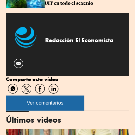
UIT en todo el sexenio
Redacción El Economista
Comparte este vídeo
Compartir
Compartir
Compartir
Compartir
por
por
por
por
WhatsApp
Twitter
Facebook
Linkedin
Ver comentarios
Últimos videos