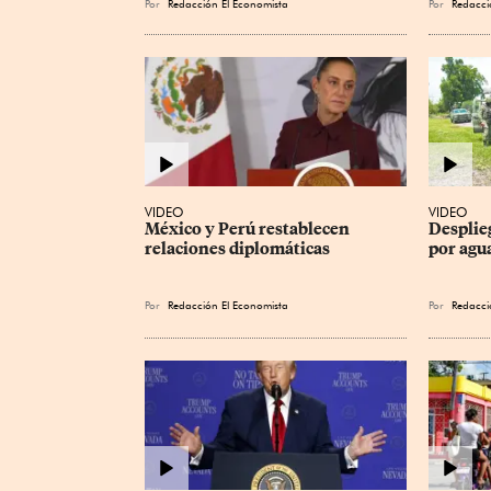
Por
Redacción El Economista
Por
Redacci
VIDEO
VIDEO
México y Perú restablecen 
Desplie
relaciones diplomáticas
por agu
Por
Redacción El Economista
Por
Redacci