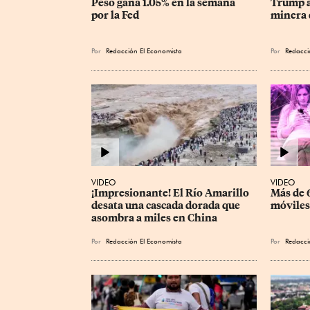
Peso gana 1.05% en la semana 
Trump a
por la Fed
minera 
Por
Redacción El Economista
Por
Redacci
VIDEO
VIDEO
¡Impresionante! El Río Amarillo 
Más de 6
desata una cascada dorada que 
móviles
asombra a miles en China
Por
Redacción El Economista
Por
Redacci