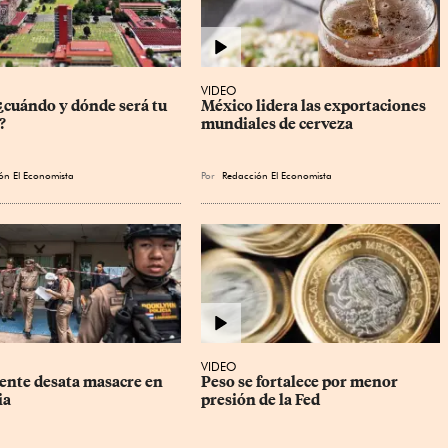
VIDEO
cuándo y dónde será tu 
México lidera las exportaciones 
?
mundiales de cerveza
ón El Economista
Por
Redacción El Economista
VIDEO
ente desata masacre en 
Peso se fortalece por menor 
ia
presión de la Fed