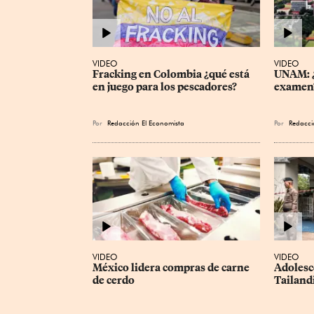
VIDEO
VIDEO
Fracking en Colombia ¿qué está 
UNAM: ¿
en juego para los pescadores?
examen
Por
Redacción El Economista
Por
Redacci
VIDEO
VIDEO
México lidera compras de carne 
Adolesc
de cerdo
Tailand