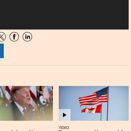
artir
Compartir
Compartir
Compartir
por
por
por
sApp
Twitter
Facebook
Linkedin
VIDEO