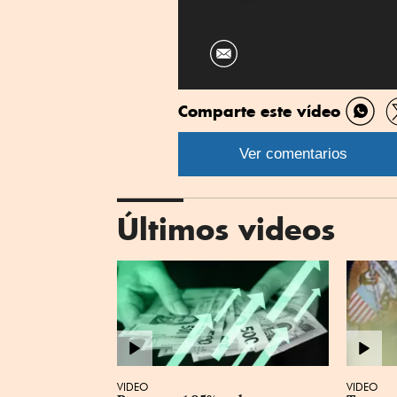
Comparte este vídeo
Comp
por
Ver comentarios
What
Últimos videos
VIDEO
VIDEO