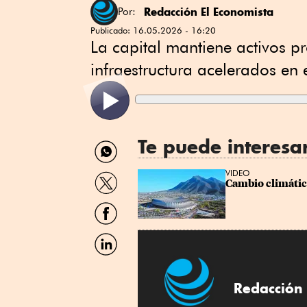
Redacción El Economista
Por:
Publicado:
16.05.2026 - 16:20
La capital mantiene activos pr
infraestructura acelerados en 
Te puede interesa
Compartir
por
WhatsApp
Compartir
VIDEO
Cambio climátic
por
Twitter
Compartir
por
Facebook
Compartir
por
Linkedin
Redacción 