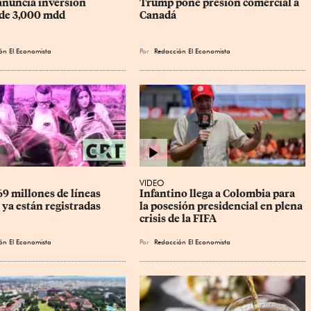
nuncia inversión 
Trump pone presión comercial a 
de 3,000 mdd
Canadá
ón El Economista
Por
Redacción El Economista
VIDEO
9 millones de líneas 
Infantino llega a Colombia para 
 ya están registradas
la posesión presidencial en plena 
crisis de la FIFA
ón El Economista
Por
Redacción El Economista