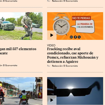
ón El Economista
Por
Redacción El Economista
VIDEO
gan mil 557 elementos 
Fracking recibe aval 
acate
condicionado, cae aporte de 
Pemex, refuerzan Michoacán y 
detienen a Aguirre
ón El Economista
Por
Redacción El Economista