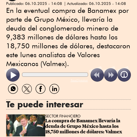
Publicado:
06.10.2025 - 14:08
Actualizado:
06.10.2025 - 14:08
En la eventual compra de Banamex por
parte de Grupo México, llevaría la
deuda del conglomerado minero de
9,383 millones de dólares hasta los
18,750 millones de dólares, destacaron
este lunes analistas de Valores
Mexicanos (Valmex).
ReadSpeaker
Compartir
Compartir
Compartir
Compartir
por
por
por
por
WhatsApp
Twitter
Facebook
Linkedin
Te puede interesar
SECTOR FINANCIERO
La compra de Banamex llevaría la 
deuda de Grupo México hasta los 
18,750 millones de dólares: Valmex