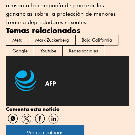
acusan a la compañía de priorizar las
ganancias sobre la protección de menores
frente a depredadores sexuales.
Temas relacionados
Meta
Mark Zuckerberg
Baja California
Google
Youtube
Redes sociales
AFP
Comenta esta noticia
Compartir
Compartir
Compartir
Compartir
por
por
por
por
WhatsApp
Twitter
Facebook
Linkedin
Ver comentarios