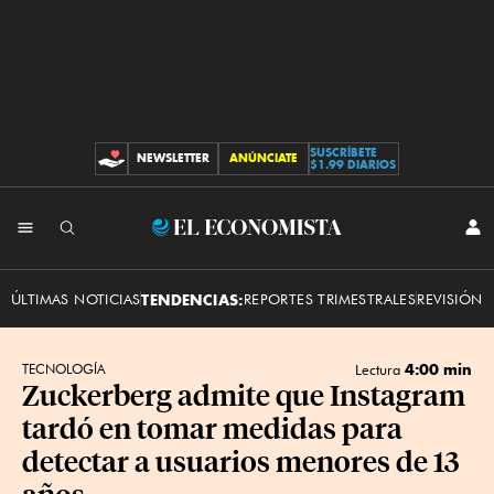
SUSCRÍBETE
NEWSLETTER
ANÚNCIATE
CONTRIBUCIONES
$1.99 DIARIOS
INI
El
SES
Economista
ÚLTIMAS NOTICIAS
TENDENCIAS:
REPORTES TRIMESTRALES
REVISIÓN 
4:00 min
TECNOLOGÍA
Lectura
Zuckerberg admite que Instagram
tardó en tomar medidas para
detectar a usuarios menores de 13
años