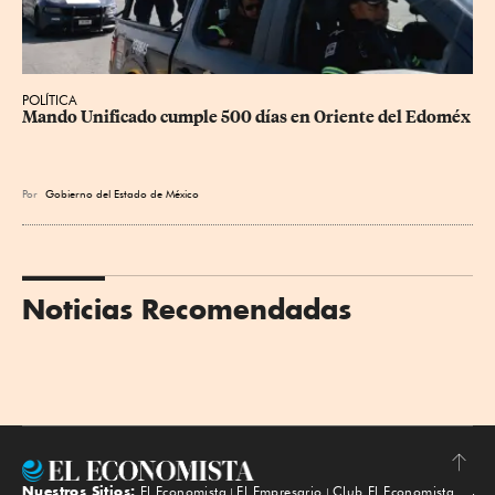
POLÍTICA
Mando Unificado cumple 500 días en Oriente del Edoméx
Por
Gobierno del Estado de México
Noticias Recomendadas
Nuestros Sitios:
El Economista
El Empresario
Club El Economista
Subir