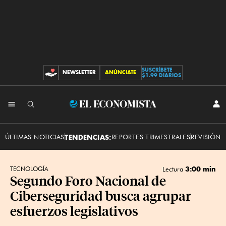
SUSCRÍBETE
NEWSLETTER
ANÚNCIATE
CONTRIBUCIONES
$1.99 DIARIOS
INI
El
SES
Economista
ÚLTIMAS NOTICIAS
TENDENCIAS:
REPORTES TRIMESTRALES
REVISIÓN 
3:00 min
TECNOLOGÍA
Lectura
Segundo Foro Nacional de
Ciberseguridad busca agrupar
esfuerzos legislativos