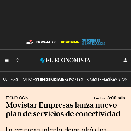
SUSCRÍBETE
NEWSLETTER
ANÚNCIATE
CONTRIBUCIONES
$1.99 DIARIOS
INI
El
SES
Economista
ÚLTIMAS NOTICIAS
TENDENCIAS:
REPORTES TRIMESTRALES
REVISIÓN 
3:00 min
TECNOLOGÍA
Lectura
Movistar Empresas lanza nuevo
plan de servicios de conectividad
La empresa intenta dejar atrás los