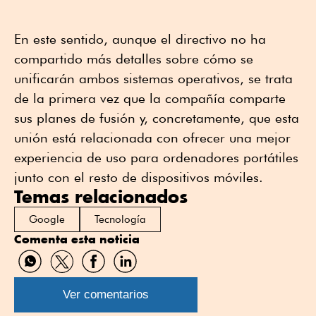
En este sentido, aunque el directivo no ha
compartido más detalles sobre cómo se
unificarán ambos sistemas operativos, se trata
de la primera vez que la compañía comparte
sus planes de fusión y, concretamente, que esta
unión está relacionada con ofrecer una mejor
experiencia de uso para ordenadores portátiles
junto con el resto de dispositivos móviles.
Temas relacionados
Google
Tecnología
Comenta esta noticia
Compartir
Compartir
Compartir
Compartir
por
por
por
por
WhatsApp
Twitter
Facebook
Linkedin
Ver comentarios