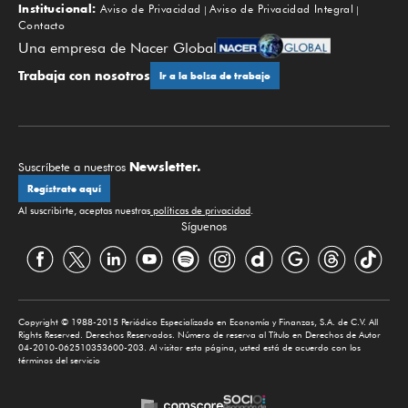
Institucional:
Aviso de Privacidad
Aviso de Privacidad Integral
Contacto
Una empresa de Nacer Global
Trabaja con nosotros
Ir a la bolsa de trabajo
Newsletter.
Suscríbete a nuestros
Regístrate aquí
Al suscribirte, aceptas nuestras
políticas de privacidad
.
Síguenos
Copyright © 1988-2015 Periódico Especializado en Economía y Finanzas, S.A. de C.V. All
Rights Reserved. Derechos Reservados. Número de reserva al Título en Derechos de Autor
04-2010-062510353600-203. Al visitar esta página, usted está de acuerdo con los
términos del servicio