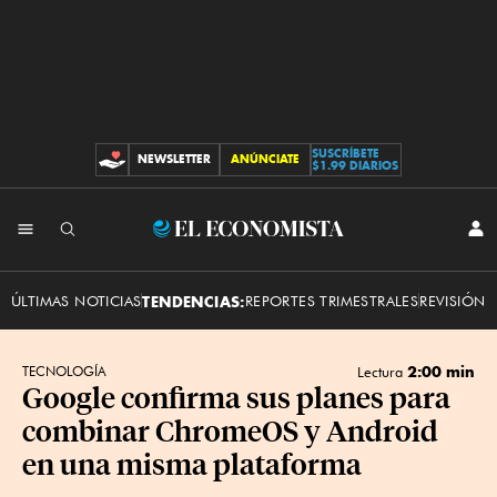
SUSCRÍBETE
NEWSLETTER
ANÚNCIATE
CONTRIBUCIONES
$1.99 DIARIOS
INI
El
SES
Economista
ÚLTIMAS NOTICIAS
TENDENCIAS:
REPORTES TRIMESTRALES
REVISIÓN 
2:00 min
TECNOLOGÍA
Lectura
Google confirma sus planes para
combinar ChromeOS y Android
en una misma plataforma