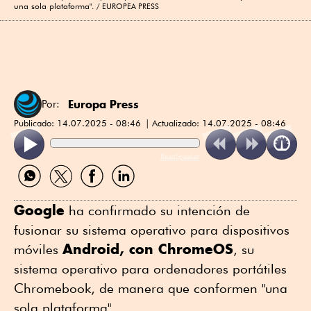
una sola plataforma".
EUROPEA PRESS
Europa Press
Por:
Publicado:
14.07.2025 - 08:46
Actualizado:
14.07.2025 - 08:46
ReadSpeaker
Compartir
Compartir
Compartir
Compartir
por
por
por
por
WhatsApp
Twitter
Facebook
Linkedin
Google
ha confirmado su intención de
fusionar su sistema operativo para dispositivos
Android, con ChromeOS
móviles
, su
sistema operativo para ordenadores portátiles
Chromebook, de manera que conformen "una
sola plataforma".