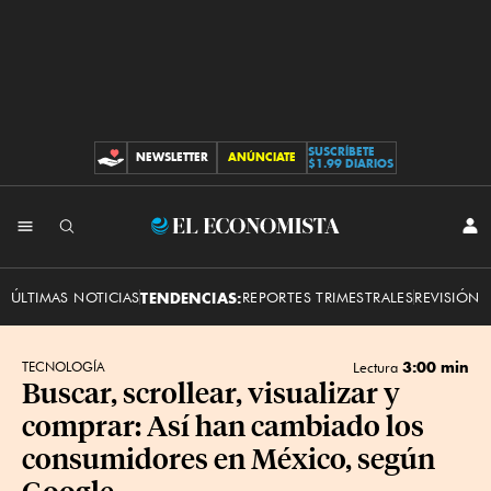
SUSCRÍBETE
NEWSLETTER
ANÚNCIATE
CONTRIBUCIONES
$1.99 DIARIOS
INI
El
SES
Economista
ÚLTIMAS NOTICIAS
TENDENCIAS:
REPORTES TRIMESTRALES
REVISIÓN 
3:00 min
TECNOLOGÍA
Lectura
Buscar, scrollear, visualizar y
comprar: Así han cambiado los
consumidores en México, según
Google