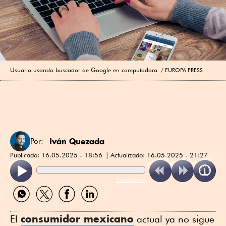
Usuario usando buscador de Google en computadora.
EUROPA PRESS
Iván Quezada
Por:
Publicado:
16.05.2025 - 18:56
Actualizado:
16.05.2025 - 21:27
ReadSpeaker
Compartir
Compartir
Compartir
Compartir
por
por
por
por
WhatsApp
Twitter
Facebook
Linkedin
consumidor mexicano
El
actual ya no sigue