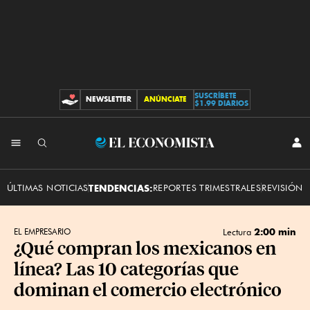
SUSCRÍBETE
NEWSLETTER
ANÚNCIATE
CONTRIBUCIONES
$1.99 DIARIOS
INI
El
SES
Economista
ÚLTIMAS NOTICIAS
TENDENCIAS:
REPORTES TRIMESTRALES
REVISIÓN 
2:00 min
EL EMPRESARIO
Lectura
¿Qué compran los mexicanos en
línea? Las 10 categorías que
dominan el comercio electrónico