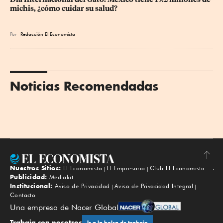
michis, ¿cómo cuidar su salud?
Por
Redacción El Economista
Noticias Recomendadas
Nuestros Sitios:
El Economista
El Empresario
Club El Economista
Subir
Publicidad:
Mediakit
Institucional:
Aviso de Privacidad
Aviso de Privacidad Integral
Contacto
Una empresa de Nacer Global
Trabaja con nosotros
Ir a la bolsa de trabajo