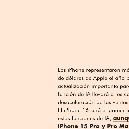
Los iPhone representaron má
de dólares de Apple el año p
actualización importante par
función de IA llevará a los 
desaceleración de las ventas
El iPhone 16 será el primer 
aunqu
estas funciones de IA,
iPhone 15 Pro y Pro M