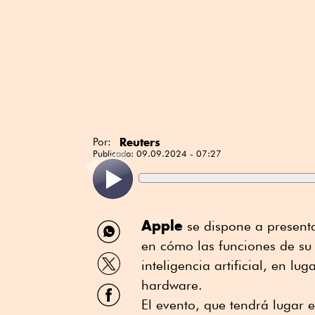
Reuters
Por:
Publicado:
09.09.2024 - 07:27
Compartir
Apple
se dispone a present
por
en cómo las funciones de su 
WhatsApp
Compartir
inteligencia artificial, en lu
por
Twitter
hardware.
Compartir
por
El evento, que tendrá lugar 