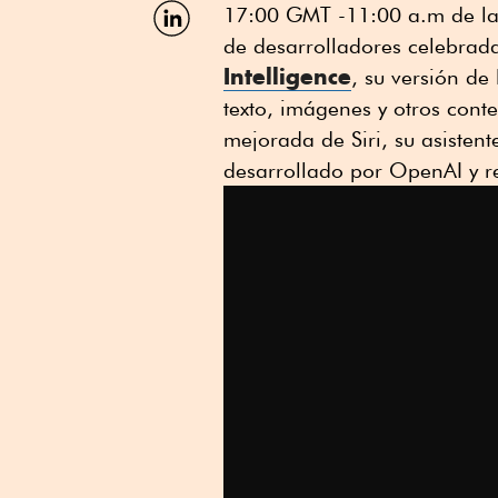
Facebook
Compartir
17:00 GMT -11:00 a.m de la
por
de desarrolladores celebrad
Linkedin
Intelligence
, su versión de 
texto, imágenes y otros cont
mejorada de Siri, su asisten
desarrollado por OpenAI y r