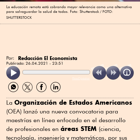
La educación remota está cobrando mayor relevancia como una alternativa
para salvaguardar la salud de todos. Foto: Shutterstock
FOTO:
SHUTTERSTOCK
Redacción El Economista
Por:
Publicado:
26.04.2021 - 23:51
ReadSpeaker
Compartir
Compartir
Compartir
Compartir
por
por
por
por
WhatsApp
Twitter
Facebook
Linkedin
Organización de Estados Americanos
La
(OEA) lanzó una nueva convocatoria para
maestrías en línea enfocada en el desarrollo
áreas STEM
de profesionales en
(ciencia,
tecnología, ingeniería y matemáticas, por sus