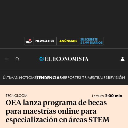
SUSCRÍBETE
NEWSLETTER
ANÚNCIATE
CONTRIBUCIONES
$1.99 DIARIOS
INI
El
SES
Economista
ÚLTIMAS NOTICIAS
TENDENCIAS:
REPORTES TRIMESTRALES
REVISIÓN 
2:00 min
TECNOLOGÍA
Lectura
OEA lanza programa de becas
para maestrías online para
especialización en áreas STEM