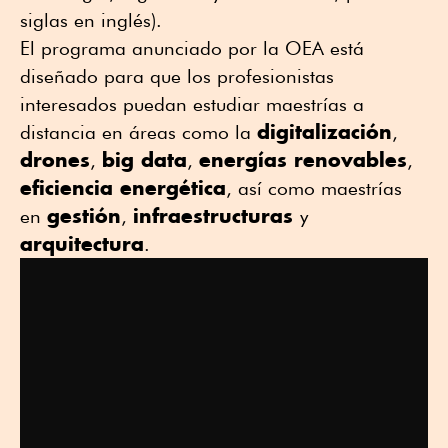
siglas en inglés).
El programa anunciado por la OEA está
diseñado para que los profesionistas
interesados puedan estudiar maestrías a
digitalización
distancia en áreas como la
,
drones
big data
energías renovables
,
,
,
eficiencia energética
, así como maestrías
gestión
infraestructuras
en
,
y
arquitectura
.