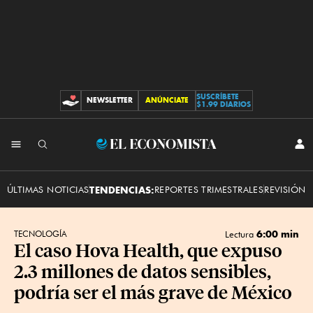
SUSCRÍBETE
NEWSLETTER
ANÚNCIATE
CONTRIBUCIONES
$1.99 DIARIOS
INI
El
SES
Economista
ÚLTIMAS NOTICIAS
TENDENCIAS:
REPORTES TRIMESTRALES
REVISIÓN 
6:00 min
TECNOLOGÍA
Lectura
El caso Hova Health, que expuso
2.3 millones de datos sensibles,
podría ser el más grave de México