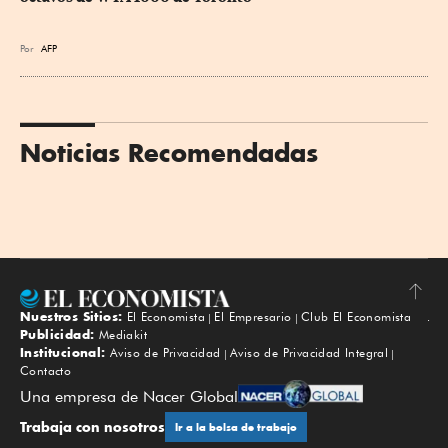
Por
AFP
Noticias Recomendadas
Nuestros Sitios:
El Economista
El Empresario
Club El Economista
Subir
Publicidad:
Mediakit
Institucional:
Aviso de Privacidad
Aviso de Privacidad Integral
Contacto
Una empresa de Nacer Global
Trabaja con nosotros
Ir a la bolsa de trabajo