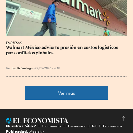
EMPRESAS
Walmart México advierte presión en costos logísticos 
por conflictos globales
Por
Judith Santiago
22/05/2026 - 6:01
Ver más
Nuestros Sitios:
El Economista
El Empresario
Club El Economista
Subir
Publicidad:
Mediakit