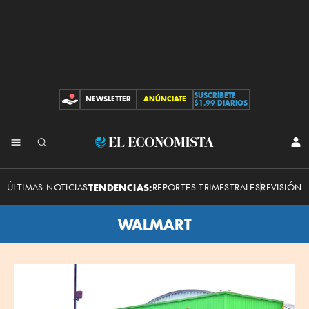
SUSCRÍBETE
NEWSLETTER
ANÚNCIATE
CONTRIBUCIONES
$1.99 DIARIOS
El
INI
SES
Economista
ÚLTIMAS NOTICIAS
TENDENCIAS:
REPORTES TRIMESTRALES
REVISIÓN 
WALMART