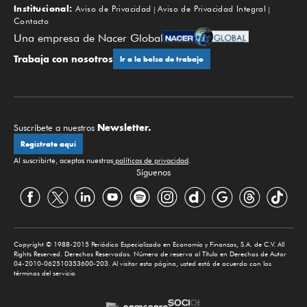
Institucional:
Aviso de Privacidad
Aviso de Privacidad Integral
Contacto
Una empresa de Nacer Global
Trabaja con nosotros
Ir a la bolsa de trabajo
Newsletter.
Suscríbete a nuestros
Regístrate aquí
Al suscribirte, aceptas nuestras
políticas de privacidad
.
Síguenos
Copyright © 1988-2015 Periódico Especializado en Economía y Finanzas, S.A. de C.V. All
Rights Reserved. Derechos Reservados. Número de reserva al Título en Derechos de Autor
04-2010-062510353600-203. Al visitar esta página, usted está de acuerdo con los
términos del servicio