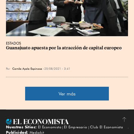
ESTADOS
Guanajuato apuesta por la atracción de capital europeo
Por
Camila Ayala Espinosa
25/08/2021 - 3:41
Ver más
Nuestros Sitios:
El Economista
El Empresario
Club El Economista
Subir
Publicidad:
Mediakit