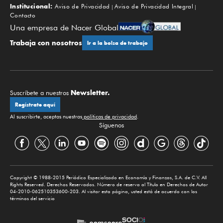
Institucional:
Aviso de Privacidad
Aviso de Privacidad Integral
Contacto
Una empresa de Nacer Global
Trabaja con nosotros
Ir a la bolsa de trabajo
Newsletter.
Suscríbete a nuestros
Regístrate aquí
Al suscribirte, aceptas nuestras
políticas de privacidad
.
Síguenos
Copyright © 1988-2015 Periódico Especializado en Economía y Finanzas, S.A. de C.V. All
Rights Reserved. Derechos Reservados. Número de reserva al Título en Derechos de Autor
04-2010-062510353600-203. Al visitar esta página, usted está de acuerdo con los
términos del servicio