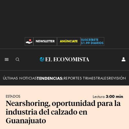
SUSCRÍBETE
NEWSLETTER
ANÚNCIATE
CONTRIBUCIONES
$1.99 DIARIOS
INI
El
SES
Economista
ÚLTIMAS NOTICIAS
TENDENCIAS:
REPORTES TRIMESTRALES
REVISIÓN 
3:00 min
ESTADOS
Lectura
Nearshoring, oportunidad para la
industria del calzado en
Guanajuato