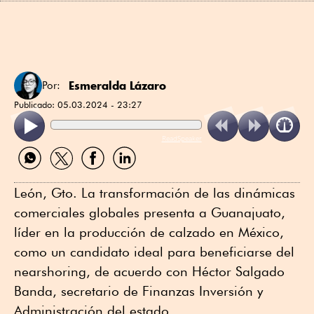
Esmeralda Lázaro
Por:
Publicado:
05.03.2024 - 23:27
ReadSpeaker
Compartir
Compartir
Compartir
Compartir
por
por
por
por
WhatsApp
Twitter
Facebook
Linkedin
León, Gto. La transformación de las dinámicas
comerciales globales presenta a Guanajuato,
líder en la producción de calzado en México,
como un candidato ideal para beneficiarse del
nearshoring, de acuerdo con Héctor Salgado
Banda, secretario de Finanzas Inversión y
Administración del estado.