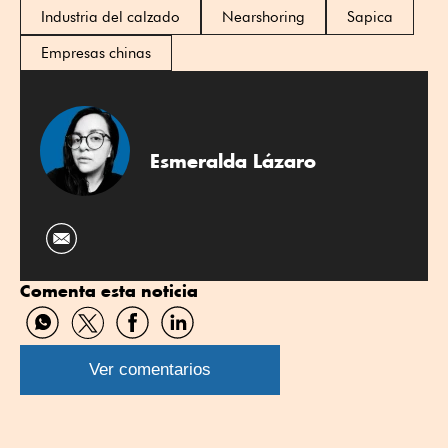
Industria del calzado
Nearshoring
Sapica
Empresas chinas
Esmeralda Lázaro
Comenta esta noticia
Compartir
Compartir
Compartir
Compartir
por
por
por
por
WhatsApp
Twitter
Facebook
Linkedin
Ver comentarios