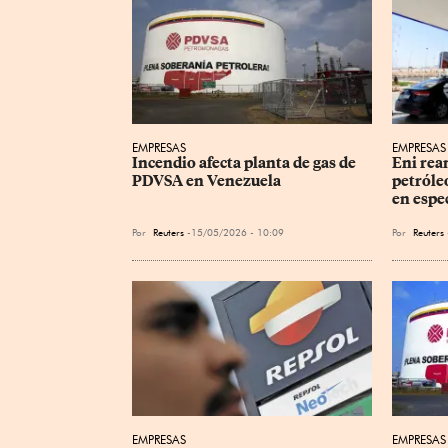
EMPRESAS
EMPRESAS
Incendio afecta planta de gas de 
Eni rea
PDVSA en Venezuela
petróle
en espe
Por
Reuters
15/05/2026 - 10:09
Por
Reuters
EMPRESAS
EMPRESAS