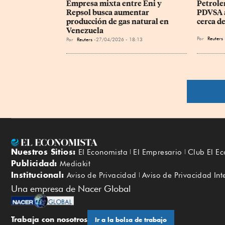
Empresa mixta entre ⁠Eni y 
Petrole
Repsol busca aumentar 
PDVSA a
producción de gas natural en 
cerca de
Venezuela
Por
Reuters
Por
Reuters
27/04/2026 - 18:13
Nuestros Sitios:
El Economista
El Empresario
Club El E
Publicidad:
Mediakit
Institucional:
Aviso de Privacidad
Aviso de Privacidad Int
Una empresa de Nacer Global
Trabaja con nosotros
Ir a la bolsa de trabajo