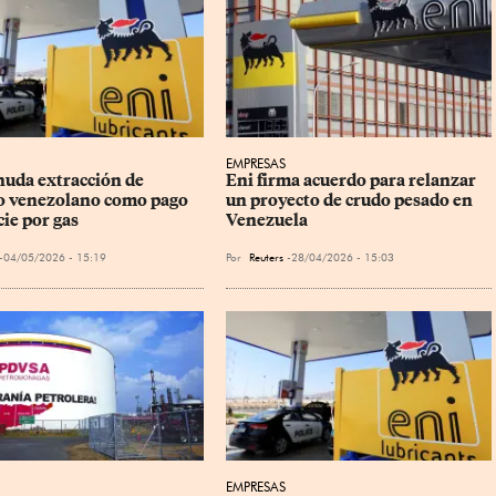
EMPRESAS
nuda extracción de 
Eni firma acuerdo para relanzar 
o venezolano como pago 
un proyecto de crudo pesado en 
cie por gas
Venezuela
04/05/2026 - 15:19
Por
Reuters
28/04/2026 - 15:03
EMPRESAS