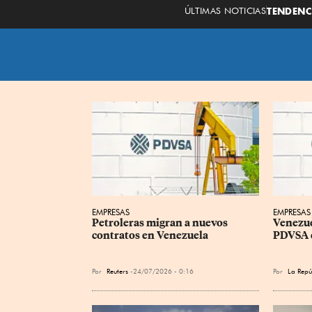
ÚLTIMAS NOTICIAS
TENDENC
EMPRESAS
EMPRESAS
Petroleras migran a nuevos 
Venezue
contratos en Venezuela
PDVSA e
Por
Reuters
24/07/2026 - 0:16
Por
La Rep