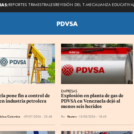
Economista
IAS:
REPORTES TRIMESTRALES
REVISIÓN DEL T-MEC
ALIANZA EDUCATIVA
PDVSA
EMPRESAS
la pone fin a control de 
Explosión en planta de gas de 
n industria petrolera
PDVSA en Venezuela dejó al 
menos seis heridos
ública/Colombia
09/07/2026 - 23:48
Por
Reuters
15/05/2026 - 18:45