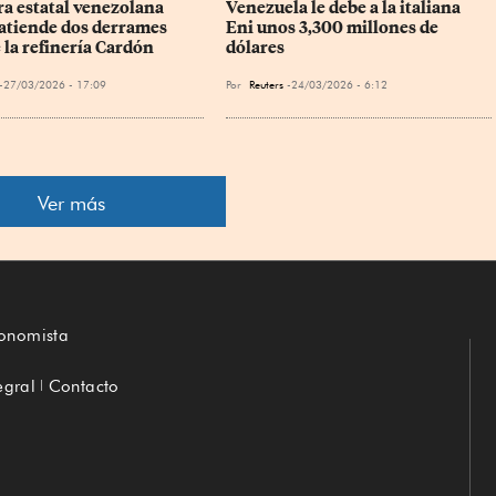
ra estatal venezolana 
Venezuela le debe a la italiana 
tiende dos derrames 
Eni unos 3,300 millones de 
 la refinería Cardón
dólares
27/03/2026 - 17:09
Por
Reuters
24/03/2026 - 6:12
Ver más
conomista
egral
Contacto