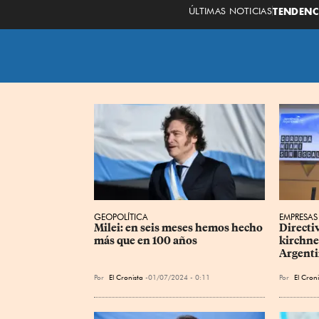
ÚLTIMAS NOTICIAS
TENDENC
GEOPOLÍTICA
EMPRESAS
Milei: en seis meses hemos hecho 
Directiv
más que en 100 años
kirchne
Argenti
Por
El Cronista
01/07/2024 - 0:11
Por
El Cron