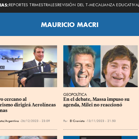
Economista
IAS:
REPORTES TRIMESTRALES
REVISIÓN DEL T-MEC
ALIANZA EDUCATIVA
MAURICIO MACRI
GEOPOLÍTICA
o cercano al 
En el debate, Massa impuso su 
rismo dirigirá Aerolíneas 
agenda, Milei no reaccionó
nas
ista/Argentina
26/12/2023 - 23:09
Por
El Cronista
13/11/2023 - 21:50