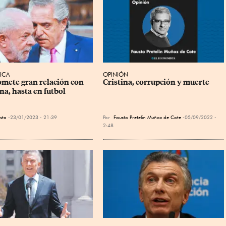
ICA
OPINIÓN
omete gran relación con 
Cristina, corrupción y muerte
na, hasta en futbol
sta
23/01/2023 - 21:39
Por
Fausto Pretelin Muñoz de Cote
05/09/2022 -
2:48