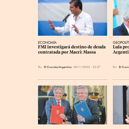
ECONOMÍA
GEOPOLÍT
FMI investigará destino de deuda 
Lula pr
contratada por Macri: Massa
Argenti
Por
El Cronista/Argentina
06/11/2023 - 22:07
Por
El Croni