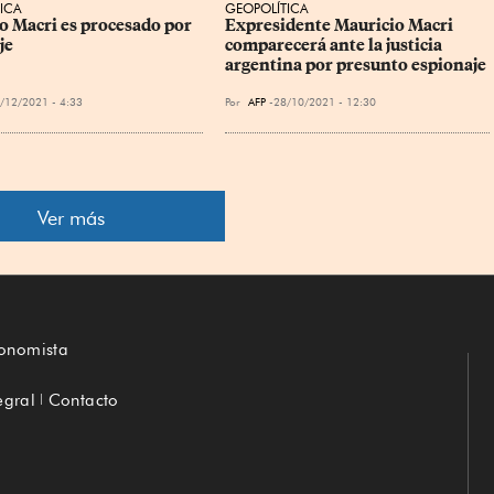
ICA
GEOPOLÍTICA
o Macri es procesado por 
Expresidente Mauricio Macri 
je
comparecerá ante la justicia 
argentina por presunto espionaje
/12/2021 - 4:33
Por
AFP
28/10/2021 - 12:30
Ver más
conomista
egral
Contacto