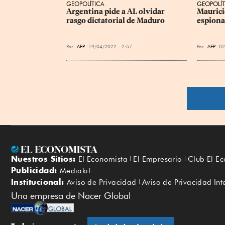
GEOPOLÍTICA
GEOPOLÍT
Argentina pide a AL olvidar 
Maurici
rasgo dictatorial de Maduro
espiona
Por
AFP
19/04/2022 - 2:57
Por
AFP
02
Nuestros Sitios:
El Economista
El Empresario
Club El E
Publicidad:
Mediakit
Institucional:
Aviso de Privacidad
Aviso de Privacidad Int
Una empresa de Nacer Global