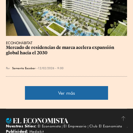
ECONOHÁBITAT
Mercado de residencias de marca acelera expansión 
global hacia el 2030
Por
Samanta Escobar
12/02/2026 - 9:00
Ver más
Nuestros Sitios:
El Economista
El Empresario
Club El Economista
Subir
Publicidad:
Mediakit