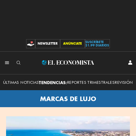
SUSCRÍBETE
NEWSLETTER
ANÚNCIATE
CONTRIBUCIONES
$1.99 DIARIOS
El
INI
SES
Economista
ÚLTIMAS NOTICIAS
TENDENCIAS:
REPORTES TRIMESTRALES
REVISIÓN 
MARCAS DE LUJO