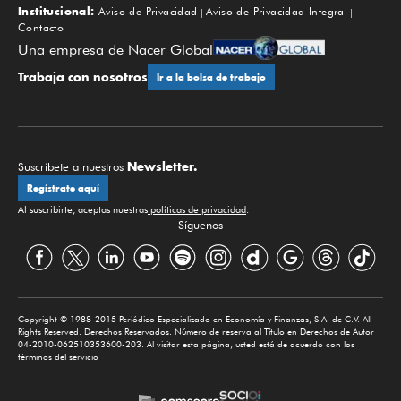
Institucional:
Aviso de Privacidad
Aviso de Privacidad Integral
Contacto
Una empresa de Nacer Global
Trabaja con nosotros
Ir a la bolsa de trabajo
Newsletter.
Suscríbete a nuestros
Regístrate aquí
Al suscribirte, aceptas nuestras
políticas de privacidad
.
Síguenos
Copyright © 1988-2015 Periódico Especializado en Economía y Finanzas, S.A. de C.V. All
Rights Reserved. Derechos Reservados. Número de reserva al Título en Derechos de Autor
04-2010-062510353600-203. Al visitar esta página, usted está de acuerdo con los
términos del servicio