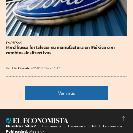
EMPRESAS
Ford busca fortalecer su manufactura en México con 
cambios de directivos
Por
Lilia González
02/03/2026 - 16:47
Ver más
Nuestros Sitios:
El Economista
El Empresario
Club El Economista
Subir
Publicidad:
Mediakit