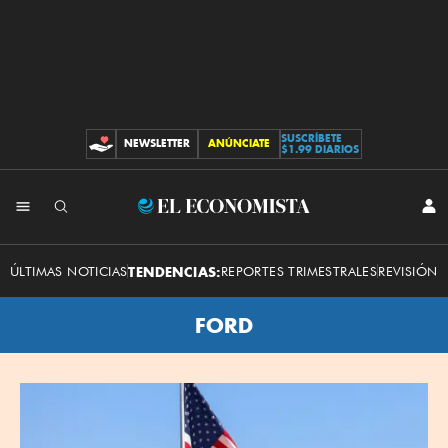
SUSCRÍBETE
NEWSLETTER
ANÚNCIATE
CONTRIBUCIONES
$1.99 DIARIOS
El
INI
SES
Economista
ÚLTIMAS NOTICIAS
TENDENCIAS:
REPORTES TRIMESTRALES
REVISIÓN 
FORD