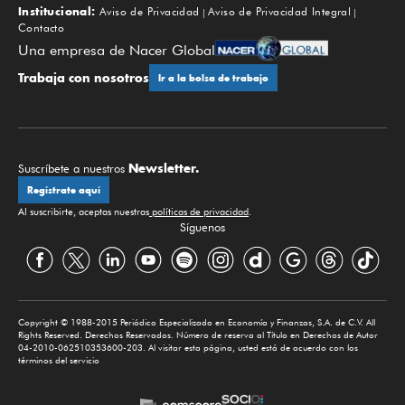
Institucional:
Aviso de Privacidad
Aviso de Privacidad Integral
Contacto
Una empresa de Nacer Global
Trabaja con nosotros
Ir a la bolsa de trabajo
Newsletter.
Suscríbete a nuestros
Regístrate aquí
Al suscribirte, aceptas nuestras
políticas de privacidad
.
Síguenos
Copyright © 1988-2015 Periódico Especializado en Economía y Finanzas, S.A. de C.V. All
Rights Reserved. Derechos Reservados. Número de reserva al Título en Derechos de Autor
04-2010-062510353600-203. Al visitar esta página, usted está de acuerdo con los
términos del servicio