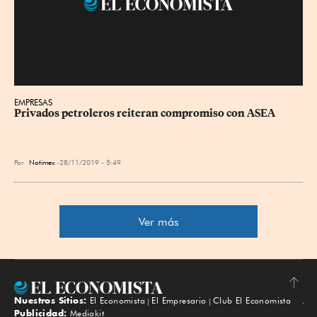
EMPRESAS
Privados petroleros reiteran compromiso con ASEA
Por
Notimex
28/11/2019 - 5:49
Ver más
Nuestros Sitios:
El Economista
El Empresario
Club El Economista
Subir
Publicidad:
Mediakit