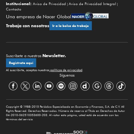
Institucional:
Aviso de Privacidad
Aviso de Privacidad Integral
Contacto
Una empresa de Nacer Global
Trabaja con nosotros
Ir a la bolsa de trabajo
Newsletter.
Suscríbete a nuestros
Regístrate aquí
Al suscribirte, aceptas nuestras
políticas de privacidad
.
Síguenos
Copyright © 1988-2015 Periódico Especializado en Economía y Finanzas, S.A. de C.V. All
Rights Reserved. Derechos Reservados. Número de reserva al Título en Derechos de Autor
04-2010-062510353600-203. Al visitar esta página, usted está de acuerdo con los
términos del servicio