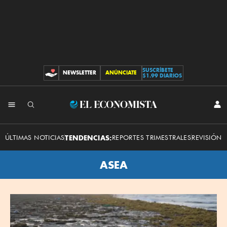
SUSCRÍBETE
NEWSLETTER
ANÚNCIATE
CONTRIBUCIONES
$1.99 DIARIOS
El
INI
SES
Economista
ÚLTIMAS NOTICIAS
TENDENCIAS:
REPORTES TRIMESTRALES
REVISIÓN 
ASEA